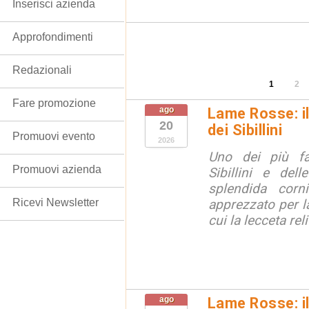
Inserisci azienda
Approfondimenti
Redazionali
1
2
Fare promozione
ago
Lame Rosse: i
20
dei Sibillini
Promuovi evento
2026
Uno dei più fa
Promuovi azienda
Sibillini e del
splendida corn
Ricevi Newsletter
apprezzato per la
cui la lecceta relit
ago
Lame Rosse: i