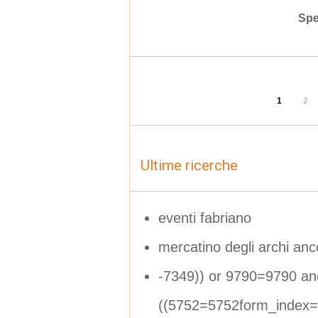
Spe
1
2
Ultime ricerche
eventi fabriano
mercatino degli archi an
-7349)) or 9790=9790 an
((5752=5752form_index