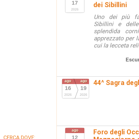
17
dei Sibillini
2026
Uno dei più fa
Sibillini e del
splendida corn
apprezzato per la
cui la lecceta relit
Escur
ago
ago
44^ Sagra degl
16
19
2026
2026
ago
Foro degli Occ
CERCA DOVE:
12