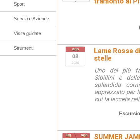
tramonto ai Pi
Sport
Servizi e Aziende
Visite guidate
Strumenti
ago
Lame Rosse di 
08
stelle
2026
Uno dei più fa
Sibillini e del
splendida corn
apprezzato per la
cui la lecceta relit
Escursio
lug
ago
SUMMER JAM