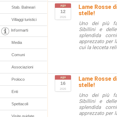
ago
Lame Rosse di 
Stab. Balneari
12
stelle!
2026
Villaggi turistici
Uno dei più fa
Sibillini e del
Informarti
splendida corn
apprezzato per la
Media
cui la lecceta relit
Comuni
Associazioni
ago
Lame Rosse di 
Proloco
16
stelle!
2026
Enti
Uno dei più fa
Sibillini e del
Spettacoli
splendida corn
apprezzato per la
Visite guidate