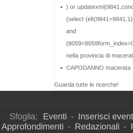
) or updatexml(9841,con
(select (elt(9841=9841,1
and
(8059=8059form_index=0
nella provincia di macera
CAPODANNO macerata
Guarda tutte le ricerche!
Sfoglia:
Eventi
-
Inserisci even
Approfondimenti
-
Redazionali
-