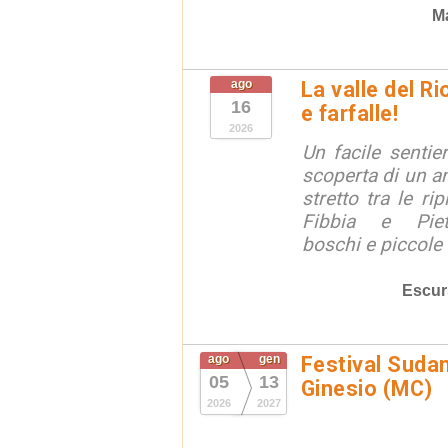
Ma
ago
La valle del R
16
e farfalle!
2026
Un facile sentie
scoperta di un an
stretto tra le ri
Fibbia e Piet
boschi e piccole f
Escur
ago
gen
Festival Suda
05
13
Ginesio (MC)
2026
2027