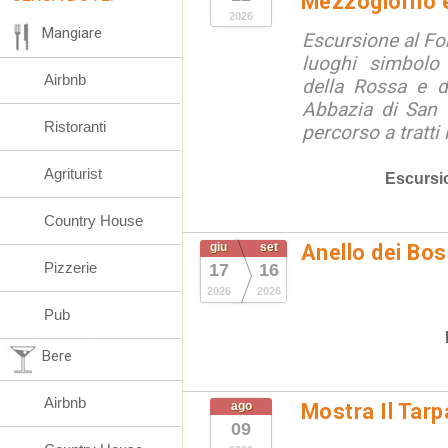
Mezzogiorno e
2026
Mangiare
Escursione al For
luoghi simbolo
Airbnb
della Rossa e di
Abbazia di San 
Ristoranti
percorso a tratti
Agriturist
Escursi
Country House
giu
set
Anello dei Bo
Pizzerie
17
16
2026
2026
Pub
Bere
Airbnb
ago
Mostra Il Tarp
09