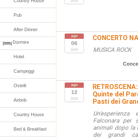
Country House
2026
Pub
After Dinner
ago
CONCERTO N
Dormire
06
MUSICA ROCK
2026
Hotel
Concer
Campeggi
Ostelli
ago
RETROSCENA: V
12
Quinte del Pa
2026
Airbnb
Pasti dei Gran
Un'esperienza
Country House
Falconara per s
animali dopo la c
Bed & Breakfast
dei grandi ca