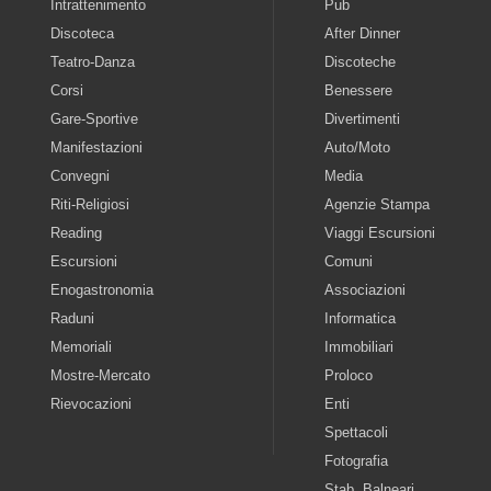
Intrattenimento
Pub
Discoteca
After Dinner
Teatro-Danza
Discoteche
Corsi
Benessere
Gare-Sportive
Divertimenti
Manifestazioni
Auto/Moto
Convegni
Media
Riti-Religiosi
Agenzie Stampa
Reading
Viaggi Escursioni
Escursioni
Comuni
Enogastronomia
Associazioni
Raduni
Informatica
Memoriali
Immobiliari
Mostre-Mercato
Proloco
Rievocazioni
Enti
Spettacoli
Fotografia
Stab. Balneari