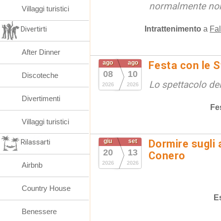
normalmente non 
Villaggi turistici
Intrattenimento
a
Fal
Divertirti
After Dinner
ago
ago
Festa con le S
08
10
Discoteche
Lo spettacolo de
2026
2026
Divertimenti
Fe
Villaggi turistici
Rilassarti
giu
set
Dormire sugli 
20
13
Conero
2026
2026
Airbnb
Country House
E
Benessere