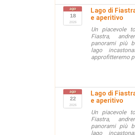
ago
Lago di Fiastr
18
e aperitivo
2026
Un piacevole t
Fiastra, andr
panorami più be
lago incaston
approfitteremo pe
ago
Lago di Fiastr
22
e aperitivo
2026
Un piacevole t
Fiastra, andr
panorami più be
lago incaston