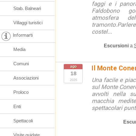
faggi e i panor
Stab. Balneari
Faldobono go
atmosfera d
Villaggi turistici
tramonto.Parlere
costel...
Informarti
Escursioni
a
Media
Comuni
ago
Il Monte Cone
18
Associazioni
Una facile e pia
2026
sul Monte Conero,
Proloco
avvolti nella s
macchia medite
Enti
spettacolari punt
Spettacoli
Escur
Visite guidate