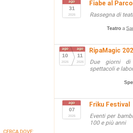
ago
Fiabe al Parc
31
Rassegna di teat
2026
Teatro
a
San
ago
ago
RipaMagic 20
10
11
Due giorni di 
2026
2026
spettacoli e labor
Spe
ago
Friku Festival
07
Eventi per bambin
2026
100 e più anni
CERCA DOVE: