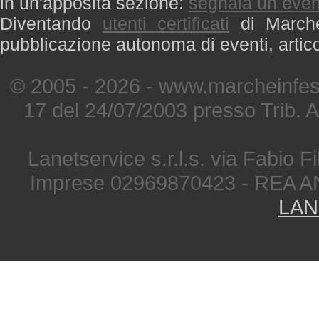
in un'apposita sezione:
segnala un even
Diventando
utenti certificati
di Marche 
pubblicazione autonoma di eventi, artic
© 2005 - 2026 - www.marcheinfest
17 del 24/07/2003 presso Trib. 
Lanetservice s.r.l.s. via Fabio Fi
Imprese 02969870423 - REA A
LAN