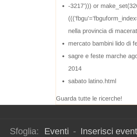
-3217'))) or make_set(3
((('fbgu'='fbguform_ind
nella provincia di macera
mercato bambini lido di 
sagre e feste marche ag
2014
sabato latino.html
Guarda tutte le ricerche!
Sfoglia:
Eventi
-
Inserisci even