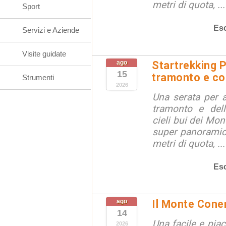
metri di quota, ...
Sport
Esc
Servizi e Aziende
Visite guidate
ago
Startrekking P
15
tramonto e cos
Strumenti
2026
Una serata per 
tramonto e dell
cieli bui dei Mon
super panoramici
metri di quota, ...
Esc
ago
Il Monte Cone
14
Una facile e pia
2026