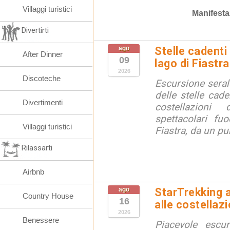
Villaggi turistici
Manifesta
Divertirti
ago
Stelle cadenti 
After Dinner
09
lago di Fiastra
2026
Discoteche
Escursione seral
delle stelle cade
Divertimenti
costellazion
spettacolari fuo
Villaggi turistici
Fiastra, da un pu
Rilassarti
Airbnb
ago
StarTrekking a
Country House
16
alle costellazi
2026
Benessere
Piacevole escu