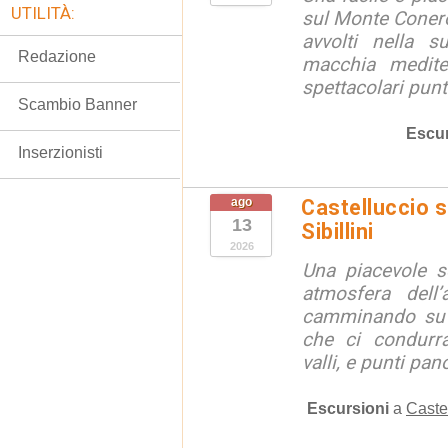
UTILITÀ:
sul Monte Conero,
avvolti nella s
Redazione
macchia medite
spettacolari punt
Scambio Banner
Escur
Inserzionisti
ago
Castelluccio so
13
Sibillini
2026
Una piacevole s
atmosfera dell’
camminando su s
che ci condurra
valli, e punti pano
Escursioni
a
Caste