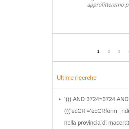
approfitteremo pe
1
2
3
Ultime ricerche
'))) AND 3724=3724 AND
((('ecCR'='ecCRform_in
nella provincia di macera