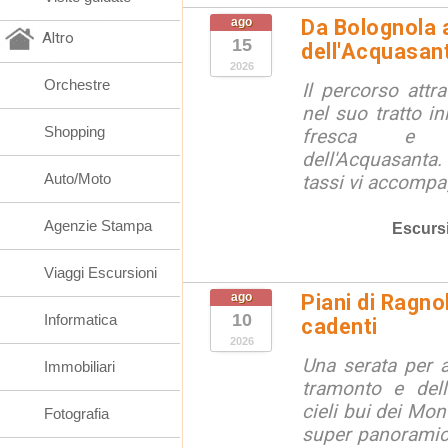
ago
Da Bolognola a
Altro
15
dell'Acquasan
2026
Orchestre
Il percorso attra
nel suo tratto in
Shopping
fresca e lu
dell'Acquasanta.
Auto/Moto
tassi vi accompag
Agenzie Stampa
Escurs
Viaggi Escursioni
ago
Piani di Ragno
10
Informatica
cadenti
2026
Una serata per 
Immobiliari
tramonto e dell
cieli bui dei Mon
Fotografia
super panoramici