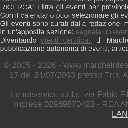
RICERCA: Filtra gli eventi per provinci
Con il calendario puoi selezionare gli ev
Gli eventi sono curati dalla redazione, m
in un'apposita sezione:
segnala un even
Diventando
utenti certificati
di Marche 
pubblicazione autonoma di eventi, artic
© 2005 - 2026 - www.marcheinfest
17 del 24/07/2003 presso Trib. 
Lanetservice s.r.l.s. via Fabio Fi
Imprese 02969870423 - REA A
LAN