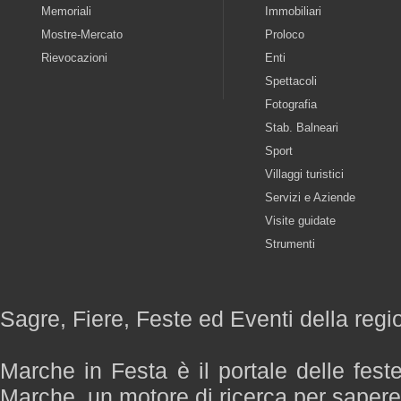
Memoriali
Immobiliari
Mostre-Mercato
Proloco
Rievocazioni
Enti
Spettacoli
Fotografia
Stab. Balneari
Sport
Villaggi turistici
Servizi e Aziende
Visite guidate
Strumenti
Sagre, Fiere, Feste ed Eventi della reg
Marche in Festa è il portale delle fest
Marche, un motore di ricerca per saper