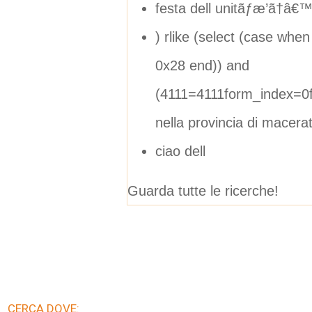
festa dell unitãƒæ’ã†â
) rlike (select (case whe
0x28 end)) and
(4111=4111form_index=0
nella provincia di macera
ciao dell
Guarda tutte le ricerche!
CERCA DOVE: