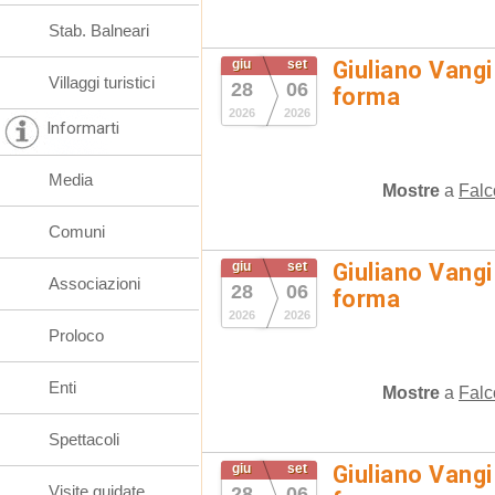
Stab. Balneari
giu
set
Giuliano Vangi
Villaggi turistici
28
06
forma
2026
2026
Informarti
Media
Mostre
a
Falc
Comuni
giu
set
Giuliano Vangi
Associazioni
28
06
forma
2026
2026
Proloco
Enti
Mostre
a
Falc
Spettacoli
giu
set
Giuliano Vangi
Visite guidate
28
06