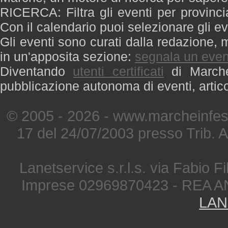
RICERCA: Filtra gli eventi per provinci
Con il calendario puoi selezionare gli ev
Gli eventi sono curati dalla redazione, m
in un'apposita sezione:
segnala un even
Diventando
utenti certificati
di Marche 
pubblicazione autonoma di eventi, artic
© 2005 - 2026 - www.marcheinfest
17 del 24/07/2003 presso Trib. 
Lanetservice s.r.l.s. via Fabio Fi
Imprese 02969870423 - REA A
LAN