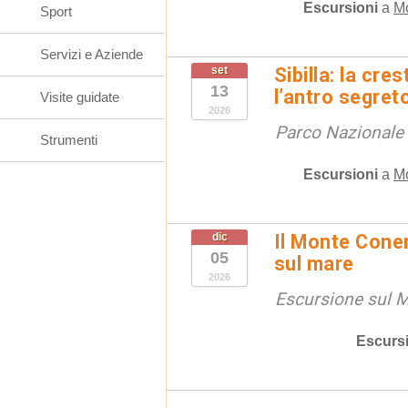
Escursioni
a
M
Sport
Servizi e Aziende
set
Sibilla: la cre
13
l’antro segret
Visite guidate
2026
Parco Nazionale d
Strumenti
Escursioni
a
M
dic
Il Monte Coner
05
sul mare
2026
Escursione sul 
Escurs