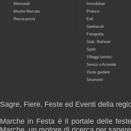
Memoriali
Immobiliari
Mostre-Mercato
Proloco
Rievocazioni
Enti
Spettacoli
Fotografia
Stab. Balneari
Sport
Villaggi turistici
Servizi e Aziende
Visite guidate
Strumenti
Sagre, Fiere, Feste ed Eventi della reg
Marche in Festa è il portale delle fest
Marche, un motore di ricerca per saper