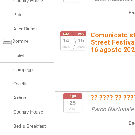
Country House
Es
Pub
After Dinner
ago
ago
Comunicato st
14
16
Dormire
Street Festival
2026
2026
16 agosto 20
Hotel
Campeggi
Ostelli
ago
?? ???? ?? ???
Airbnb
25
Parco Nazionale d
2026
Country House
Es
Bed & Breakfast