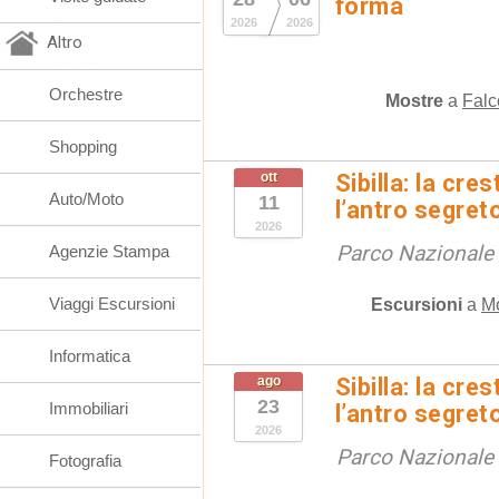
forma
2026
2026
Altro
Orchestre
Mostre
a
Falc
Shopping
ott
Sibilla: la cre
Auto/Moto
11
l’antro segret
2026
Parco Nazionale d
Agenzie Stampa
Viaggi Escursioni
Escursioni
a
M
Informatica
ago
Sibilla: la cre
23
Immobiliari
l’antro segret
2026
Parco Nazionale d
Fotografia