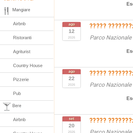
Es
Mangiare
Airbnb
ago
????? ???????:
12
Parco Nazionale d
Ristoranti
2026
Es
Agriturist
Country House
ago
????? ???????:
22
Pizzerie
Parco Nazionale d
2026
Pub
Es
Bere
set
????? ???????:
Airbnb
20
Parco Nazionale d
2026