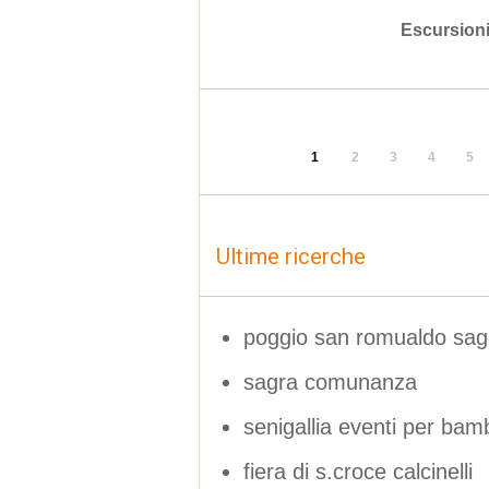
Escursion
1
2
3
4
5
Ultime ricerche
poggio san romualdo sagr
sagra comunanza
senigallia eventi per bamb
fiera di s.croce calcinelli