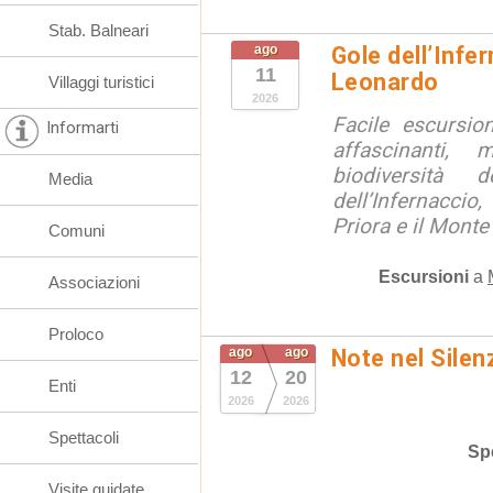
Stab. Balneari
ago
Gole dell’Infe
11
Leonardo
Villaggi turistici
2026
Facile escursio
Informarti
affascinanti, 
biodiversità 
Media
dell’Infernaccio
Priora e il Monte 
Comuni
Escursioni
a
Associazioni
Proloco
ago
ago
Note nel Silen
12
20
Enti
2026
2026
Spettacoli
Spe
Visite guidate