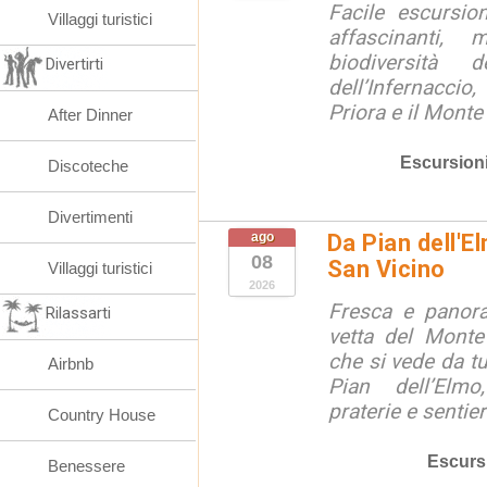
Facile escursio
Villaggi turistici
affascinanti, 
biodiversità 
Divertirti
dell’Infernaccio
Priora e il Monte 
After Dinner
Escursion
Discoteche
Divertimenti
ago
Da Pian dell'E
08
San Vicino
Villaggi turistici
2026
Fresca e panora
Rilassarti
vetta del Monte
che si vede da tu
Airbnb
Pian dell’Elmo
praterie e sentier
Country House
Escurs
Benessere