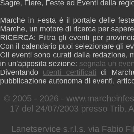
Sagre, Fiere, Feste ed Eventi della reg
Marche in Festa è il portale delle fest
Marche, un motore di ricerca per saper
RICERCA: Filtra gli eventi per provinci
Con il calendario puoi selezionare gli ev
Gli eventi sono curati dalla redazione, m
in un'apposita sezione:
segnala un even
Diventando
utenti certificati
di Marche 
pubblicazione autonoma di eventi, artic
© 2005 - 2026 - www.marcheinfest
17 del 24/07/2003 presso Trib. 
Lanetservice s.r.l.s. via Fabio Fi