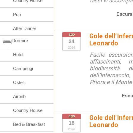
tassi vi accompag
Country House
Escurs
Pub
After Dinner
ago
Gole dell’Infe
Dormire
24
Leonardo
2026
Facile escursio
Hotel
affascinanti, 
biodiversità 
Campeggi
dell’Infernaccio
Priora e il Monte 
Ostelli
Escu
Airbnb
Country House
ago
Gole dell’Infe
18
Leonardo
Bed & Breakfast
2026