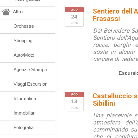
ago
Sentiero dell'
Altro
24
Frasassi
2026
Orchestre
Dal Belvedere S
Sentiero dell’Aqu
Shopping
rocce, borghi 
soste in alcuni
Auto/Moto
cercare di vedere 
Agenzie Stampa
Escursi
Viaggi Escursioni
ago
Castelluccio so
Informatica
13
Sibillini
2026
Immobiliari
Una piacevole s
atmosfera dell’
Fotografia
camminando su s
che ci condurra