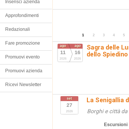
Inserisci azienda
Approfondimenti
Redazionali
1
2
3
4
5
Fare promozione
ago
ago
Sagra delle Lu
11
16
dello Spiedino
Promuovi evento
2026
2026
Promuovi azienda
Ricevi Newsletter
set
La Senigallia 
27
Borghi e città da
2026
Escursioni