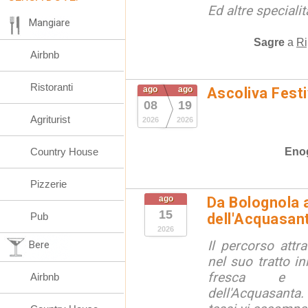
Ed altre special
Mangiare
Sagre
a
Ri
Airbnb
Ristoranti
ago
ago
Ascoliva Festi
08
19
Agriturist
2026
2026
Eno
Country House
Pizzerie
ago
Da Bolognola a
15
Pub
dell'Acquasan
2026
Il percorso attra
Bere
nel suo tratto in
fresca e lu
Airbnb
dell'Acquasanta.