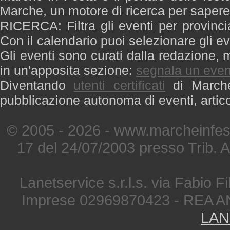
Marche, un motore di ricerca per saper
RICERCA: Filtra gli eventi per provinci
Con il calendario puoi selezionare gli ev
Gli eventi sono curati dalla redazione, m
in un'apposita sezione:
segnala un even
Diventando
utenti certificati
di Marche 
pubblicazione autonoma di eventi, artic
© 2005 - 2026 - www.marcheinfest
17 del 24/07/2003 presso Trib. 
Lanetservice s.r.l.s. via Fabio Fi
Imprese 02969870423 - REA A
LAN