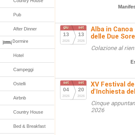
Country House
Manifes
Pub
giu
set
Alba in Canoa 
After Dinner
13
13
delle Due Sore
Dormire
2026
2026
Colazione al rien
Hotel
E
Campeggi
set
set
XV Festival de
Ostelli
04
20
d'Inchiesta de
2026
2026
Airbnb
Cinque appuntam
2026
Country House
Bed & Breakfast