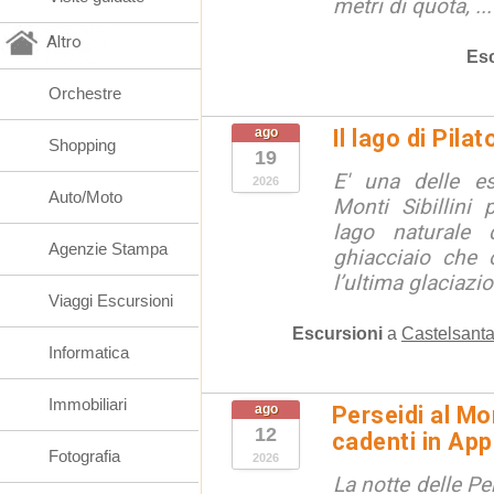
metri di quota, ...
Altro
Esc
Orchestre
ago
Il lago di Pila
Shopping
19
E' una delle e
2026
Auto/Moto
Monti Sibillini 
lago naturale d
Agenzie Stampa
ghiacciaio che 
l’ultima glaciazion
Viaggi Escursioni
Escursioni
a
Castelsanta
Informatica
Immobiliari
ago
Perseidi al Mo
12
cadenti in Ap
Fotografia
2026
La notte delle Pe