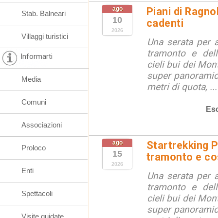
ago
Piani di Ragno
Stab. Balneari
10
cadenti
2026
Villaggi turistici
Una serata per 
tramonto e dell
Informarti
cieli bui dei Mon
super panoramici
Media
metri di quota, ...
Comuni
Esc
Associazioni
ago
Startrekking P
Proloco
15
tramonto e cos
2026
Enti
Una serata per 
tramonto e dell
Spettacoli
cieli bui dei Mon
super panoramici
Visite guidate