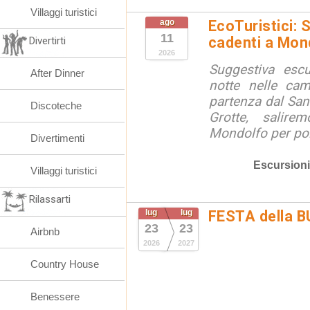
Villaggi turistici
ago
EcoTuristici: 
11
cadenti a Mon
Divertirti
2026
Suggestiva escu
After Dinner
notte nelle ca
partenza dal San
Discoteche
Grotte, salire
Mondolfo per poi 
Divertimenti
Escursioni
Villaggi turistici
Rilassarti
lug
lug
FESTA della 
23
23
Airbnb
2026
2027
Country House
Benessere