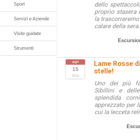
dello spettaccolo
Sport
proprio stasera 
la trascorreremo
Servizi e Aziende
calare della sera.
Visite guidate
Escursio
Strumenti
ago
Lame Rosse di 
15
stelle!
2026
Uno dei più fa
Sibillini e del
splendida corn
apprezzato per la
cui la lecceta relit
Escur