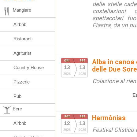
delle stelle cade
Mangiare
costellazion
spettacolari fuo
Airbnb
Fiastra, da un pu
Ristoranti
Agriturist
giu
set
Alba in canoa 
13
13
Country House
delle Due Sore
2026
2026
Colazione al rien
Pizzerie
E
Pub
Bere
set
set
Harmònias
12
13
Airbnb
Festival Olistico
2026
2026