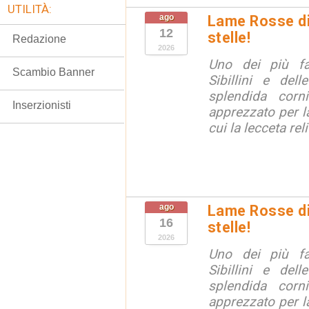
UTILITÀ:
ago
Lame Rosse di 
12
stelle!
Redazione
2026
Uno dei più fa
Scambio Banner
Sibillini e del
splendida corn
Inserzionisti
apprezzato per la
cui la lecceta relit
ago
Lame Rosse di 
16
stelle!
2026
Uno dei più fa
Sibillini e del
splendida corn
apprezzato per la