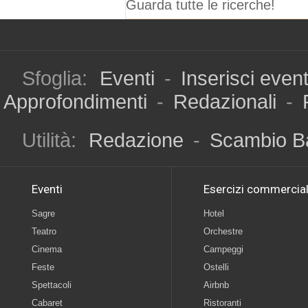
Guarda tutte le ricerche!
Sfoglia:
Eventi
-
Inserisci even
Approfondimenti
-
Redazionali
-
Utilità:
Redazione
-
Scambio B
Eventi
Esercizi commercial
Sagre
Hotel
Teatro
Orchestre
Cinema
Campeggi
Feste
Ostelli
Spettacoli
Airbnb
Cabaret
Ristoranti