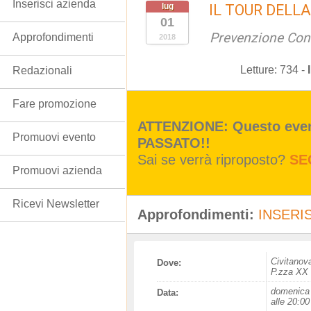
Inserisci azienda
lug
IL TOUR DELL
01
Prevenzione Con
Approfondimenti
2018
Letture:
734
-
Redazionali
Fare promozione
ATTENZIONE: Questo event
Promuovi evento
PASSATO!!
Sai se verrà riproposto?
SE
Promuovi azienda
Ricevi Newsletter
Approfondimenti:
INSERIS
Civitanov
Dove:
P.zza XX
domenica 
Data:
alle 20:00