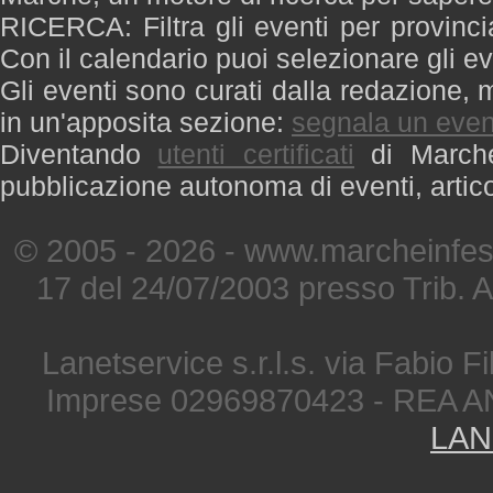
RICERCA: Filtra gli eventi per provinci
Con il calendario puoi selezionare gli ev
Gli eventi sono curati dalla redazione, m
in un'apposita sezione:
segnala un even
Diventando
utenti certificati
di Marche 
pubblicazione autonoma di eventi, artic
© 2005 - 2026 - www.marcheinfest
17 del 24/07/2003 presso Trib. 
Lanetservice s.r.l.s. via Fabio Fi
Imprese 02969870423 - REA A
LAN