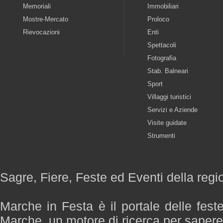
Memoriali
Immobiliari
Mostre-Mercato
Proloco
Rievocazioni
Enti
Spettacoli
Fotografia
Stab. Balneari
Sport
Villaggi turistici
Servizi e Aziende
Visite guidate
Strumenti
Sagre, Fiere, Feste ed Eventi della reg
Marche in Festa è il portale delle fest
Marche, un motore di ricerca per saper