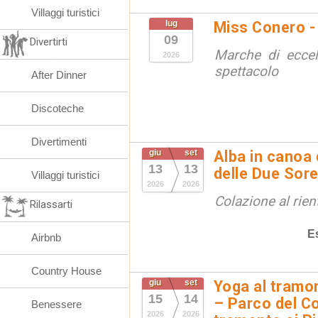
Villaggi turistici
lug
Miss Conero -
09
Divertirti
Marche di eccel
2026
spettacolo
After Dinner
Discoteche
Divertimenti
giu
set
Alba in canoa 
13
13
delle Due Sore
Villaggi turistici
2026
2026
Colazione al rien
Rilassarti
E
Airbnb
Country House
giu
set
Yoga al tramon
15
14
– Parco del Co
Benessere
2026
2026