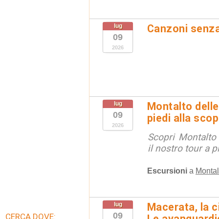
lug
Canzoni senz
09
2026
lug
Montalto delle
09
piedi alla sco
2026
Scopri Montalto
il nostro tour a p
Escursioni
a
Montal
lug
Macerata, la ci
09
CERCA DOVE:
Le avanguardie