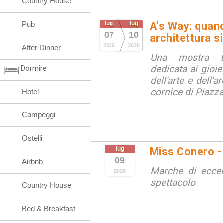
Country House
Pub
lug
lug
A's Way: quando
07
10
architettura s
2026
2026
After Dinner
Una mostra t
dedicata ai gioiel
Dormire
dell'arte e dell'a
cornice di Piazz
Hotel
Campeggi
Ostelli
lug
Miss Conero -
09
Airbnb
Marche di eccel
2026
spettacolo
Country House
Bed & Breakfast