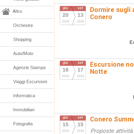
giu
set
Dormire sugli 
Altro
20
13
Conero
2026
2026
Orchestre
Shopping
E
Auto/Moto
giu
set
Escursione not
Agenzie Stampa
18
17
Notte
2026
2026
Viaggi Escursioni
Informatica
Immobiliari
giu
set
Conero Summ
Fotografia
15
15
Proposte attività
2026
2026