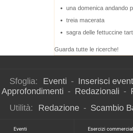
una domenica andando pe
treia macerata
sagra delle fettuccine tar
Guarda tutte le ricerche!
Sfoglia:
Eventi
-
Inserisci even
Approfondimenti
-
Redazionali
-
Utilità:
Redazione
-
Scambio B
Eventi
Esercizi commercial