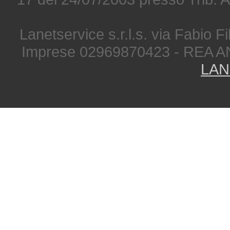
Lanetservice s.r.l.s. via Fabio Fi
Imprese 02969870423 - REA A
LAN