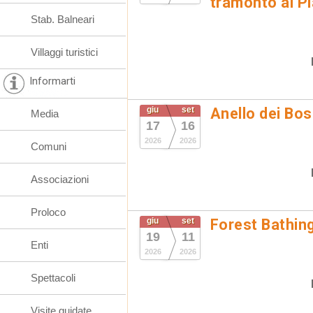
tramonto ai Pi
Stab. Balneari
Villaggi turistici
Informarti
giu
set
Anello dei Bo
Media
17
16
2026
2026
Comuni
Associazioni
Proloco
giu
set
Forest Bathin
19
11
Enti
2026
2026
Spettacoli
Visite guidate