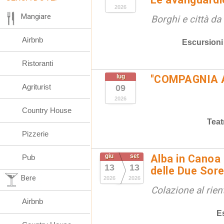
2026
Mangiare
Borghi e città da
Airbnb
Escursioni
Ristoranti
lug
"COMPAGNIA 
Agriturist
09
2026
Country House
Teat
Pizzerie
giu
set
Alba in Canoa 
Pub
13
13
delle Due Sore
Bere
2026
2026
Colazione al rien
Airbnb
E