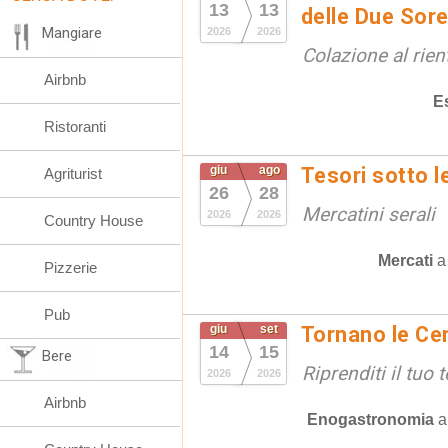
13
13
delle Due Sore
Mangiare
2026
2026
Colazione al rien
Airbnb
E
Ristoranti
giu
ago
Tesori sotto l
Agriturist
26
28
Mercatini serali
2026
2026
Country House
Mercati
Pizzerie
Pub
giu
set
Tornano le Cen
14
15
Bere
Riprenditi il tuo
2026
2026
Airbnb
Enogastronomia