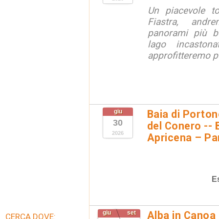
Un piacevole t
Fiastra, andr
panorami più be
lago incaston
approfitteremo pe
giu
Baia di Porto
30
del Conero -- 
2026
Apricena – Pa
E
giu
set
Alba in Canoa 
CERCA DOVE: