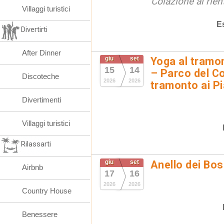
Colazione al rien
Villaggi turistici
E
Divertirti
After Dinner
giu
set
Yoga al tramon
15
14
– Parco del Co
Discoteche
2026
2026
tramonto ai Pi
Divertimenti
Villaggi turistici
Rilassarti
giu
set
Anello dei Bo
Airbnb
17
16
2026
2026
Country House
Benessere