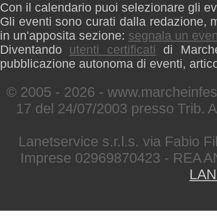
Con il calendario puoi selezionare gli ev
Gli eventi sono curati dalla redazione, m
in un'apposita sezione:
segnala un even
Diventando
utenti certificati
di Marche 
pubblicazione autonoma di eventi, artic
© 2005 - 2026 - www.marcheinfest
17 del 24/07/2003 presso Trib. 
Lanetservice s.r.l.s. via Fabio Fi
Imprese 02969870423 - REA A
LAN