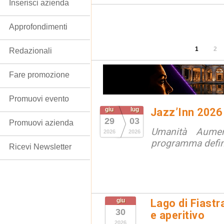
Inserisci azienda
Approfondimenti
1
2
Redazionali
Fare promozione
Promuovi evento
giu
lug
Jazz’Inn 2026
29
03
Promuovi azienda
Umanità Aumen
2026
2026
programma defini
Ricevi Newsletter
giu
Lago di Fiastr
30
e aperitivo
2026