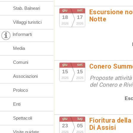
Stab. Balneari
giu
set
Escursione not
18
17
Notte
Villaggi turistici
2026
2026
Informarti
Media
Comuni
giu
set
Conero Summ
15
15
Associazioni
Proposte attività
2026
2026
del Conero e Riv
Proloco
Esc
Enti
Spettacoli
giu
lug
Fioritura dell
23
05
Di Assisi
Visite guidate
2026
2026