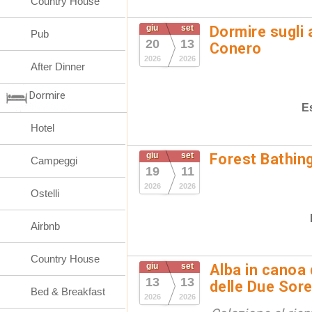
Country House
giu
set
Dormire sugli 
Pub
20
13
Conero
2026
2026
After Dinner
Dormire
E
Hotel
giu
set
Forest Bathin
Campeggi
19
11
2026
2026
Ostelli
Airbnb
Country House
giu
set
Alba in canoa 
13
13
delle Due Sore
Bed & Breakfast
2026
2026