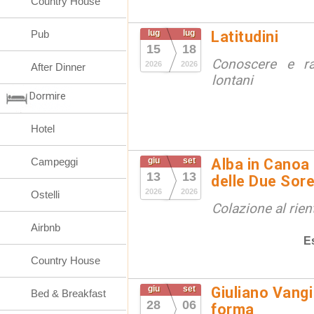
Country House
Pub
lug
lug
Latitudini
15
18
Conoscere e ra
2026
2026
After Dinner
lontani
Dormire
Hotel
Campeggi
giu
set
Alba in Canoa 
13
13
delle Due Sore
2026
2026
Ostelli
Colazione al rien
Airbnb
E
Country House
giu
set
Giuliano Vangi
Bed & Breakfast
28
06
forma