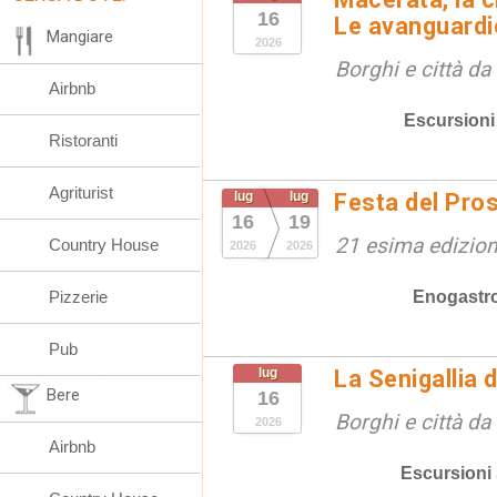
16
Le avanguardie
Mangiare
2026
Borghi e città da
Airbnb
Escursioni
Ristoranti
Agriturist
lug
lug
Festa del Pro
16
19
21 esima edizio
Country House
2026
2026
Enogastr
Pizzerie
Pub
lug
La Senigallia 
Bere
16
Borghi e città da
2026
Airbnb
Escursioni