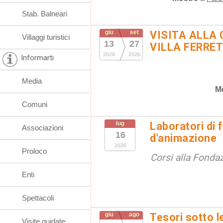
Stab. Balneari
giu
set
VISITA ALLA 
Villaggi turistici
13
27
VILLA FERRET
2026
2026
Informarti
Media
M
Comuni
lug
Laboratori di 
Associazioni
16
d'animazione
2026
Proloco
Corsi alla Fondaz
Enti
Spettacoli
giu
ago
Tesori sotto l
Visite guidate