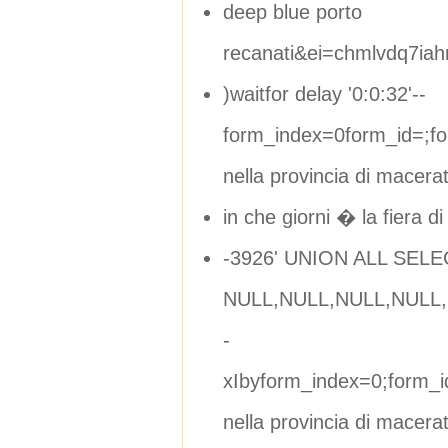
deep blue porto
recanati&ei=chmlvdq7ia
)waitfor delay '0:0:32'--
form_index=0form_id=;f
nella provincia di macera
in che giorni � la fiera di
-3926' UNION ALL SELE
NULL,NULL,NULL,NULL,N
-
xIbyform_index=0;form_
nella provincia di macera