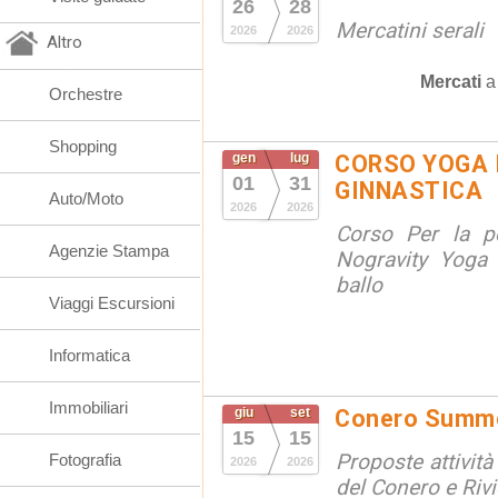
26
28
Mercatini serali
2026
2026
Altro
Mercati
Orchestre
Shopping
gen
lug
CORSO YOGA 
01
31
GINNASTICA
Auto/Moto
2026
2026
Corso Per la po
Agenzie Stampa
Nogravity Yoga 
ballo
Viaggi Escursioni
Informatica
Immobiliari
giu
set
Conero Summ
15
15
Proposte attività
Fotografia
2026
2026
del Conero e Riv