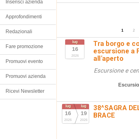
Inserisci azienda
Approfondimenti
1
2
Redazionali
lug
Tra borgo e co
Fare promozione
16
escursione a 
2026
all’aperto
Promuovi evento
Escursione e cen
Promuovi azienda
Escursio
Ricevi Newsletter
lug
lug
38^SAGRA DE
16
19
BRACE
2026
2026