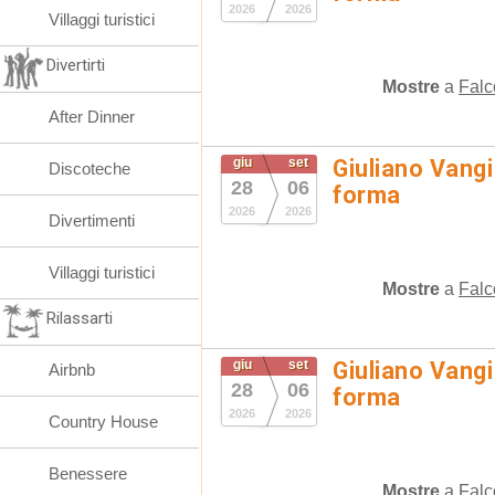
2026
2026
Villaggi turistici
Divertirti
Mostre
a
Falc
After Dinner
giu
set
Giuliano Vangi
Discoteche
28
06
forma
2026
2026
Divertimenti
Villaggi turistici
Mostre
a
Falc
Rilassarti
giu
set
Giuliano Vangi
Airbnb
28
06
forma
2026
2026
Country House
Benessere
Mostre
a
Falc