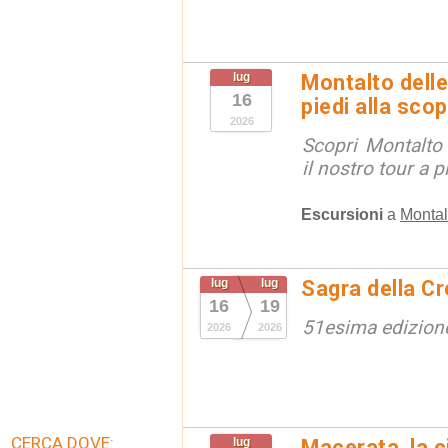
lug
Montalto delle
16
piedi alla sco
2026
Scopri Montalto
il nostro tour a p
Escursioni
a
Montal
lug
lug
Sagra della Cr
16
19
51esima edizion
2026
2026
CERCA DOVE:
lug
Macerata, la ci