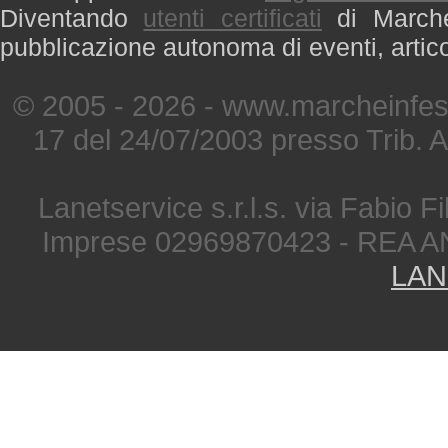
Diventando
utenti certificati
di Marche 
pubblicazione autonoma di eventi, artic
© 2005 - 2026 - www.marcheinfest
17 del 24/07/2003 presso Trib. 
Lanetservice s.r.l.s. via Fabio Fi
Imprese 02969870423 - REA A
LAN