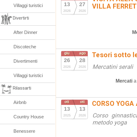
13
27
VILLA FERRET
Villaggi turistici
2026
2026
Divertirti
M
After Dinner
Discoteche
giu
ago
Tesori sotto l
26
28
Divertimenti
Mercatini serali
2026
2026
Villaggi turistici
Mercati
Rilassarti
Airbnb
ott
ott
CORSO YOGA 
13
13
Corso ginnastic
2025
2026
Country House
metodo yoga
Benessere