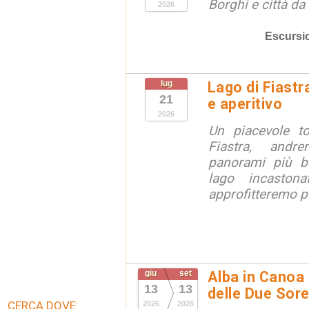
Borghi e città da
2026
Escursi
lug
Lago di Fiastr
21
e aperitivo
2026
Un piacevole t
Fiastra, andr
panorami più be
lago incaston
approfitteremo pe
giu
set
Alba in Canoa 
13
13
delle Due Sore
CERCA DOVE:
2026
2026