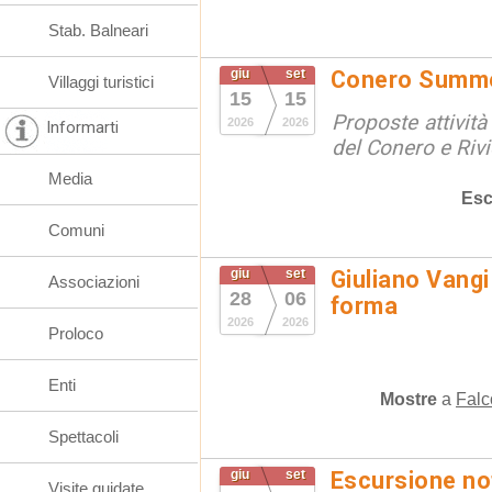
Stab. Balneari
giu
set
Conero Summ
Villaggi turistici
15
15
Proposte attività
2026
2026
Informarti
del Conero e Riv
Media
Esc
Comuni
giu
set
Giuliano Vangi
Associazioni
28
06
forma
2026
2026
Proloco
Enti
Mostre
a
Falc
Spettacoli
giu
set
Escursione not
Visite guidate