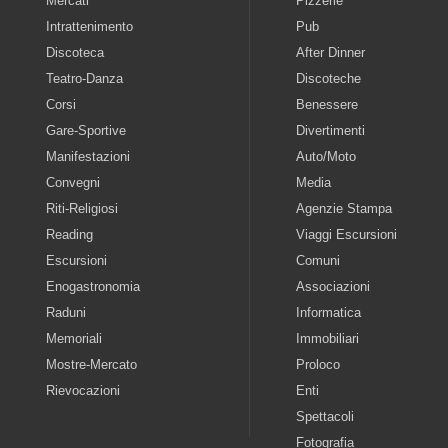
Mercati
Pizzerie
Intrattenimento
Pub
Discoteca
After Dinner
Teatro-Danza
Discoteche
Corsi
Benessere
Gare-Sportive
Divertimenti
Manifestazioni
Auto/Moto
Convegni
Media
Riti-Religiosi
Agenzie Stampa
Reading
Viaggi Escursioni
Escursioni
Comuni
Enogastronomia
Associazioni
Raduni
Informatica
Memoriali
Immobiliari
Mostre-Mercato
Proloco
Rievocazioni
Enti
Spettacoli
Fotografia