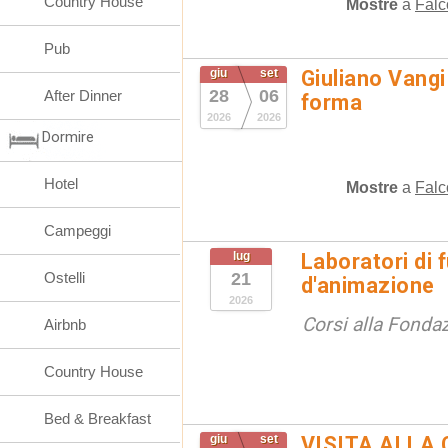
Country House
Mostre
a
Falc
Pub
giu
set
Giuliano Vangi
28
06
After Dinner
forma
2026
2026
Dormire
Hotel
Mostre
a
Falc
Campeggi
lug
Laboratori di 
Ostelli
21
d'animazione
2026
Corsi alla Fondaz
Airbnb
Country House
Bed & Breakfast
giu
set
VISITA ALLA 