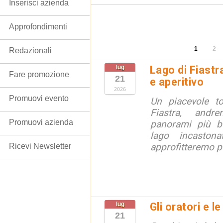
Inserisci azienda
Approfondimenti
1
2
Redazionali
lug
Lago di Fiastr
Fare promozione
21
e aperitivo
2026
Promuovi evento
Un piacevole t
Fiastra, andr
Promuovi azienda
panorami più be
lago incaston
approfitteremo pe
Ricevi Newsletter
lug
Gli oratori e l
21