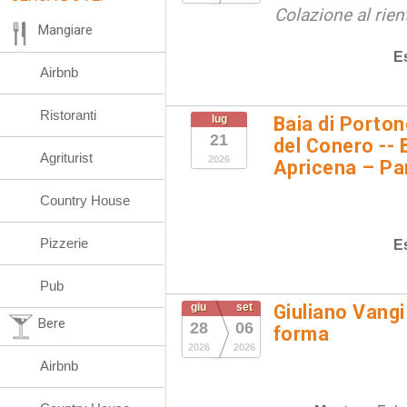
Colazione al rien
Mangiare
E
Airbnb
Ristoranti
lug
Baia di Porto
21
del Conero -- 
Agriturist
2026
Apricena – Pa
Country House
Pizzerie
E
Pub
giu
set
Giuliano Vangi
Bere
28
06
forma
2026
2026
Airbnb