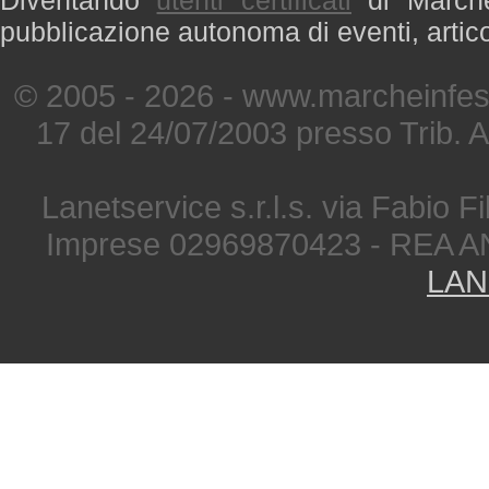
Diventando
utenti certificati
di Marche 
pubblicazione autonoma di eventi, artic
© 2005 - 2026 - www.marcheinfest
17 del 24/07/2003 presso Trib. 
Lanetservice s.r.l.s. via Fabio Fi
Imprese 02969870423 - REA A
LAN