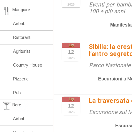
Eventi per bambin
2026
Mangiare
100 e più anni
Airbnb
Manifesta
Ristoranti
lug
Sibilla: la cre
Agriturist
12
l’antro segret
2026
Parco Nazionale d
Country House
Escursioni
a
M
Pizzerie
Pub
lug
La traversata
Bere
12
Escursione sul 
2026
Airbnb
Escurs