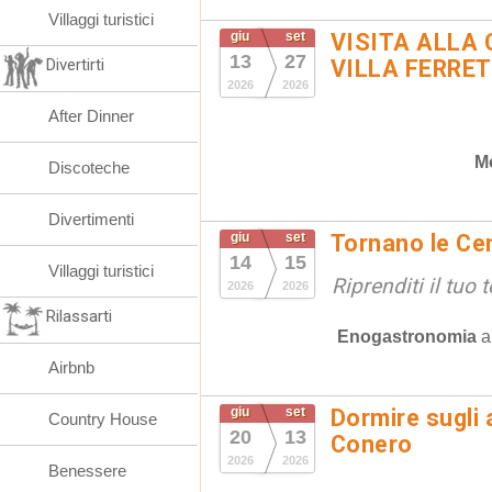
Villaggi turistici
giu
set
VISITA ALLA 
13
27
Divertirti
VILLA FERRET
2026
2026
After Dinner
M
Discoteche
Divertimenti
giu
set
Tornano le Cen
14
15
Villaggi turistici
Riprenditi il tuo
2026
2026
Rilassarti
Enogastronomia
Airbnb
giu
set
Dormire sugli 
Country House
20
13
Conero
2026
2026
Benessere