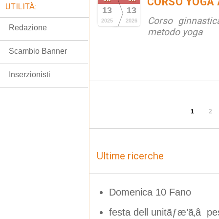
CORSO YOGA 
UTILITÀ:
13
13
Corso ginnastic
2025
2026
Redazione
metodo yoga
Scambio Banner
Inserzionisti
1
2
Ultime ricerche
Domenica 10 Fano
festa dell unitãƒæ’ã‚â p