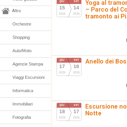
giu
set
Yoga al tramon
15
14
– Parco del Co
Altro
2026
2026
tramonto ai Pi
Orchestre
Shopping
Auto/Moto
giu
set
Anello dei Bo
Agenzie Stampa
17
16
2026
2026
Viaggi Escursioni
Informatica
Immobiliari
giu
set
Escursione not
18
17
Notte
Fotografia
2026
2026