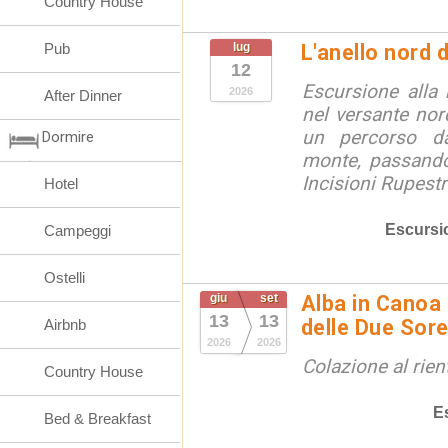
Country House
Pub
lug
L'anello nord
12
Escursione alla
2026
After Dinner
nel versante no
un percorso d
Dormire
monte, passando
Incisioni Rupestri
Hotel
Escursi
Campeggi
Ostelli
giu
set
Alba in Canoa 
13
13
delle Due Sore
Airbnb
2026
2026
Colazione al rien
Country House
E
Bed & Breakfast