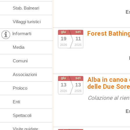
Stab. Balneari
E
Villaggi turistici
giu
set
Forest Bathin
Informarti
19
11
2026
2026
Media
Comuni
Associazioni
giu
set
Alba in canoa 
13
13
delle Due Sore
Proloco
2026
2026
Colazione al rien
Enti
E
Spettacoli
Visite guidate