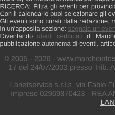
RICERCA: Filtra gli eventi per provinci
Con il calendario puoi selezionare gli ev
Gli eventi sono curati dalla redazione, m
in un'apposita sezione:
segnala un even
Diventando
utenti certificati
di Marche 
pubblicazione autonoma di eventi, artic
© 2005 - 2026 - www.marcheinfest
17 del 24/07/2003 presso Trib. 
Lanetservice s.r.l.s. via Fabio Fi
Imprese 02969870423 - REA A
LAN