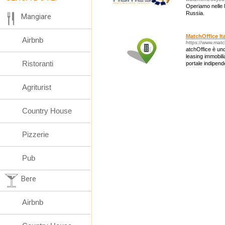
Operiamo nelle 
Russia.
Mangiare
MatchOffice It
Airbnb
https://www.match
atchOffice è uno
leasing immobili
Ristoranti
portale indipend
un unico luogo, 
Agriturist
Country House
Pizzerie
Pub
Bere
Airbnb