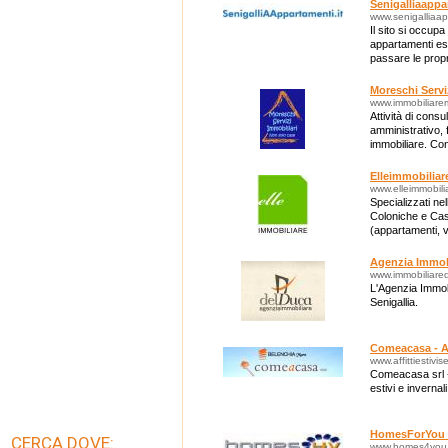
Senigalliaappa
www.senigalliaap
Il sito si occupa
appartamenti esti
passare le prop
Pasqua) a Seniga
Moreschi Servi
www.immobiliare
Attività di consu
amministrativo, 
immobiliare. Con
vendita/locazion
Elleimmobiliare
www.elleimmobilia
Specializzati ne
Coloniche e Casa
(appartamenti, vi
terreni agricoli.
Agenzia Immob
www.immobiliared
L'Agenzia Immobi
Senigallia.
Comeacasa - Aff
www.affittiestivis
Comeacasa srl - 
estivi e invernali
HomesForYou 
CERCA DOVE:
www.homes4you.