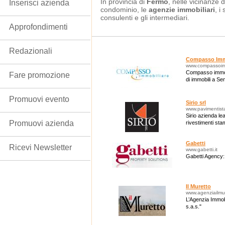
In provincia di
Fermo
, nelle vicinanze d
Inserisci azienda
condominio, le
agenzie immobiliari
, i
consulenti e gli intermediari.
Approfondimenti
Redazionali
Compasso Imm
www.compassoimm
Compasso immobi
Fare promozione
di immobili a Se
Promuovi evento
Sirio srl
www.pavimentist
Sirio azienda le
Promuovi azienda
rivestimenti sta
Gabetti
Ricevi Newsletter
www.gabetti.it
Gabetti Agency: 
Il Muretto
www.agenziailmu
L’Agenzia Immobi
s.a.s."