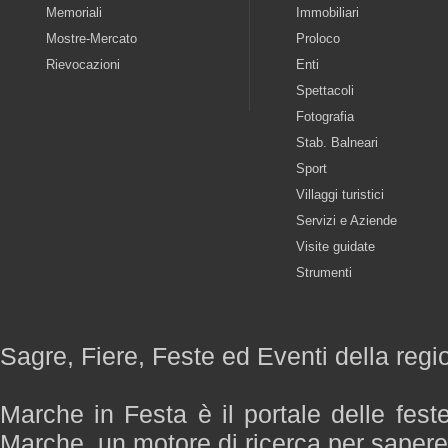
Memoriali
Immobiliari
Mostre-Mercato
Proloco
Rievocazioni
Enti
Spettacoli
Fotografia
Stab. Balneari
Sport
Villaggi turistici
Servizi e Aziende
Visite guidate
Strumenti
Sagre, Fiere, Feste ed Eventi della reg
Marche in Festa è il portale delle fest
Marche, un motore di ricerca per saper