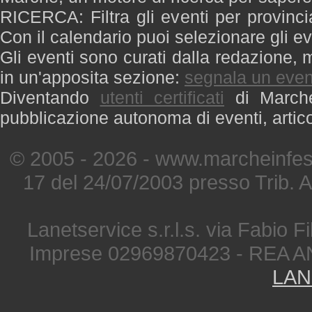
RICERCA: Filtra gli eventi per provinci
Con il calendario puoi selezionare gli ev
Gli eventi sono curati dalla redazione, m
in un'apposita sezione:
segnala un even
Diventando
utenti certificati
di Marche 
pubblicazione autonoma di eventi, artic
© 2005 - 2026 - www.marcheinfest
17 del 24/07/2003 presso Trib. 
Lanetservice s.r.l.s. via Fabio Fi
Imprese 02969870423 - REA A
LAN