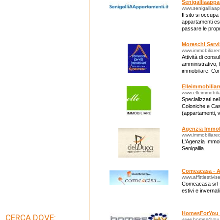
Senigalliaappa
www.senigalliaap
Il sito si occupa
appartamenti esti
passare le prop
Pasqua) a Seniga
Moreschi Servi
www.immobiliare
Attività di consu
amministrativo, 
immobiliare. Con
vendita/locazion
Elleimmobiliare
www.elleimmobilia
Specializzati ne
Coloniche e Casa
(appartamenti, vi
terreni agricoli.
Agenzia Immob
www.immobiliared
L'Agenzia Immobi
Senigallia.
Comeacasa - Aff
www.affittiestivis
Comeacasa srl - 
estivi e invernali
HomesForYou 
CERCA DOVE:
www.homes4you.