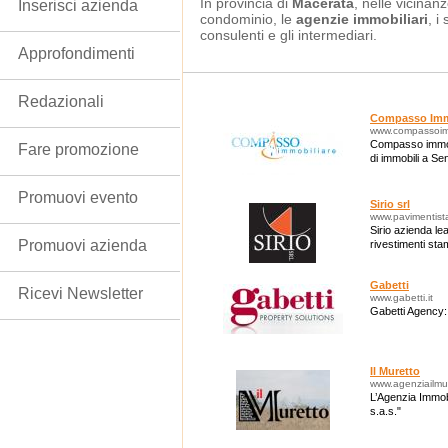
In provincia di
Macerata
, nelle vicinanz
Inserisci azienda
condominio, le
agenzie immobiliari
, i
consulenti e gli intermediari.
Approfondimenti
Redazionali
Compasso Imm
www.compassoimm
Compasso immobi
Fare promozione
di immobili a Se
Promuovi evento
Sirio srl
www.pavimentist
Sirio azienda le
Promuovi azienda
rivestimenti sta
Gabetti
Ricevi Newsletter
www.gabetti.it
Gabetti Agency: 
Il Muretto
www.agenziailmu
L’Agenzia Immobi
s.a.s."