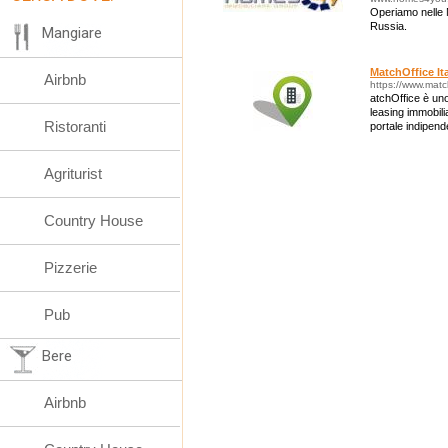
Operiamo nelle 
Russia.
Mangiare
MatchOffice It
Airbnb
https://www.match
atchOffice è uno
leasing immobili
Ristoranti
portale indipend
un unico luogo, 
Agriturist
Country House
Pizzerie
Pub
Bere
Airbnb