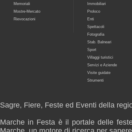
Memoriali
Immobiliari
Mostre-Mercato
Proloco
Rievocazioni
Enti
Spettacoli
Fotografia
Stab. Balneari
Sport
Villaggi turistici
Servizi e Aziende
Visite guidate
Strumenti
Sagre, Fiere, Feste ed Eventi della reg
Marche in Festa è il portale delle fest
Marche, un motore di ricerca per saper