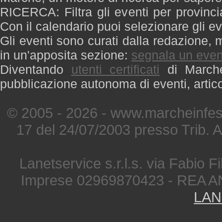
RICERCA: Filtra gli eventi per provinci
Con il calendario puoi selezionare gli ev
Gli eventi sono curati dalla redazione, m
in un'apposita sezione:
segnala un even
Diventando
utenti certificati
di Marche 
pubblicazione autonoma di eventi, artic
© 2005 - 2026 - www.marcheinfest
17 del 24/07/2003 presso Trib. 
Lanetservice s.r.l.s. via Fabio Fi
Imprese 02969870423 - REA A
LAN