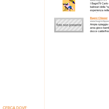
www.bagni79.it
I Bagni79 Carlo 
balneari della "s
esperienza nella
qualità.
Bagni Clipper
www.bagniclipper
Ampia spiaggia s
area gioco bambi
docce calde/fred
adiacente .....
CERCA DOVE: