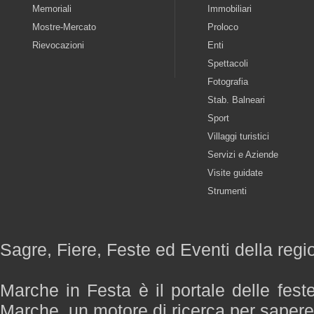
Memoriali
Immobiliari
Mostre-Mercato
Proloco
Rievocazioni
Enti
Spettacoli
Fotografia
Stab. Balneari
Sport
Villaggi turistici
Servizi e Aziende
Visite guidate
Strumenti
Sagre, Fiere, Feste ed Eventi della reg
Marche in Festa è il portale delle fest
Marche, un motore di ricerca per saper