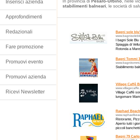
In provincia di
Pesaro-Urbino
, nelle vi
Inserisci azienda
stabilimenti balneari
, le società di s
Approfondimenti
Redazionali
Bagni sole blu
www.bagnisoleblu
I bagni Sole Blu 
Spiaggia di Vellu
Fare promozione
Rotonda a Mare. 
sabbia finissima 
Bagni Tommi 
Promuovi evento
www.bagnitommi.
Stabilimento bal
Promuovi azienda
Village Caffè 
www.villagecaffe
Ricevi Newsletter
Village Caffè son
lungomare Mameli
Raphael Beac
www.raphaelbea
Ristorante, Pizz
Aperto tutti i g
piccoli banchetti
Bagni 79 Carl