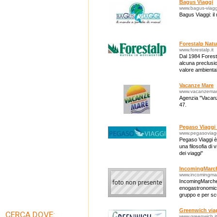
Bagus Viaggi
www.bagus-viaggi
Bagus Viaggi: i
Forestalp Nat
www.forestalp.it
Dal 1984 Forest
alcuna preclusi
valore ambientale
Vacanze Mare
www.vacanzema
Agenzia "Vacanze
47.
Pegaso Viaggi
www.pegasoviag
Pegaso Viaggi è 
una filosofia di
dei viaggi"
IncomingMarc
www.incomingma
IncomingMarche i
enogastronomici n
gruppo e per scu
Greenwich via
CERCA DOVE:
www.greenwich.it