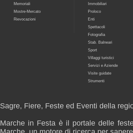
Memoriali
Immobiliari
Mostre-Mercato
Proloco
Rievocazioni
Enti
Spettacoli
Fotografia
Stab. Balneari
Sport
Villaggi turistici
Servizi e Aziende
Visite guidate
Strumenti
Sagre, Fiere, Feste ed Eventi della reg
Marche in Festa è il portale delle fest
Marche, un motore di ricerca per saper