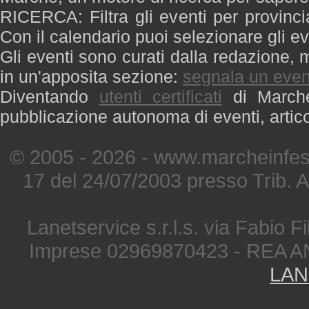
RICERCA: Filtra gli eventi per provinci
Con il calendario puoi selezionare gli ev
Gli eventi sono curati dalla redazione, m
in un'apposita sezione:
segnala un even
Diventando
utenti certificati
di Marche 
pubblicazione autonoma di eventi, artic
© 2005 - 2026 - www.marcheinfest
17 del 24/07/2003 presso Trib. 
Lanetservice s.r.l.s. via Fabio Fi
Imprese 02969870423 - REA A
LAN