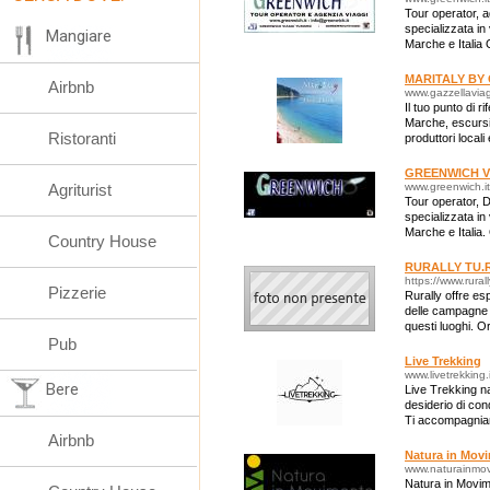
Tour operator, ag
specializzata in 
Mangiare
Marche e Italia
indimenticabili o
MARITALY BY
Airbnb
www.gazzellaviagg
Il tuo punto di 
Marche, escursio
Ristoranti
produttori locali 
GREENWICH Vi
Agriturist
www.greenwich.it
Tour operator, D
specializzata in 
Marche e Italia
Country House
ed indimenticabil
RURALLY TU.R
https://www.rurall
Pizzerie
Rurally offre es
delle campagne m
questi luoghi. O
Pub
esperienze in gi
Live Trekking
www.livetrekking.i
Bere
Live Trekking na
desiderio di cond
Ti accompagniam
d'Italia, dal Par
Airbnb
Natura in Mov
www.naturainmov
Natura in Movim