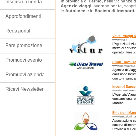
In provincia di
Fermo
, nelle vicinanze d
Inserisci azienda
Agenzie viaggi
lavorano per te, scopr
le
Autolinee
e le
Società di trasporti.
Approfondimenti
Redazionali
Vitur - Viaggi
www.vitur.it
L'Agenzia di Viagg
Fare promozione
mette al servizio
operatori turistic
Promuovi evento
Lilian Travel A
www.liliantravel.it
Agenzia di Viag
Promuovi azienda
emissione biglie
con tutti i princ
internazionali.
Incontri Europ
Ricevi Newsletter
www.incontrieurop
L'Agenzia Viaggi
vent'anni una rea
Marche.
Emozioni Mar
www.emozionimar
Associazione cos
occupa di incomi
Provincia di Fe