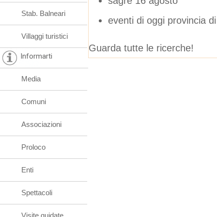
sagre 16 agosto
Stab. Balneari
eventi di oggi provincia d
Villaggi turistici
Guarda tutte le ricerche!
Informarti
Media
Comuni
Associazioni
Proloco
Enti
Spettacoli
Visite guidate