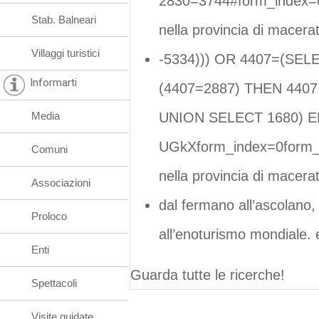
2830=3744#form_index=0
Stab. Balneari
nella provincia di macera
Villaggi turistici
-5334))) OR 4407=(SE
Informarti
(4407=2887) THEN 440
UNION SELECT 1680) EN
Media
UGkXform_index=0form_
Comuni
nella provincia di macera
Associazioni
dal fermano all’ascolano
Proloco
all’enoturismo mondiale. 
Enti
Guarda tutte le ricerche!
Spettacoli
Visite guidate