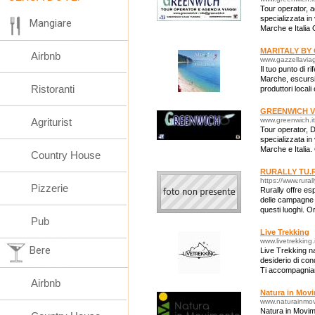
Tour operator, ag
specializzata in 
Mangiare
Marche e Italia
indimenticabili o
MARITALY BY
Airbnb
www.gazzellaviagg
Il tuo punto di 
Marche, escursio
Ristoranti
produttori locali 
GREENWICH Vi
Agriturist
www.greenwich.it
Tour operator, D
specializzata in 
Marche e Italia
Country House
ed indimenticabil
RURALLY TU.R
https://www.rurall
Pizzerie
Rurally offre es
delle campagne m
questi luoghi. O
Pub
esperienze in gi
Live Trekking
www.livetrekking.i
Bere
Live Trekking na
desiderio di cond
Ti accompagniam
d'Italia, dal Par
Airbnb
Natura in Mov
www.naturainmov
Natura in Movim