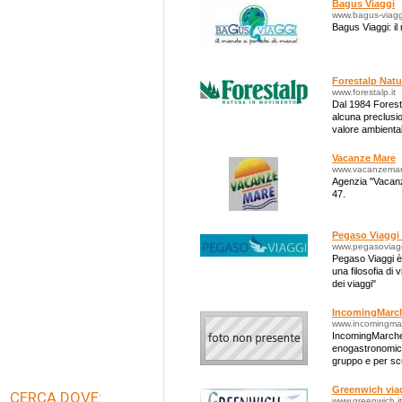
Bagus Viaggi
www.bagus-viaggi
Bagus Viaggi: i
Forestalp Nat
www.forestalp.it
Dal 1984 Forest
alcuna preclusi
valore ambientale
Vacanze Mare
www.vacanzema
Agenzia "Vacanze
47.
Pegaso Viaggi
www.pegasoviag
Pegaso Viaggi è 
una filosofia di
dei viaggi"
IncomingMarc
www.incomingma
IncomingMarche i
enogastronomici n
gruppo e per scu
Greenwich via
CERCA DOVE:
www.greenwich.it