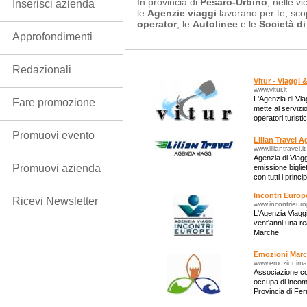
In provincia di
Pesaro-Urbino
, nelle v
Inserisci azienda
le
Agenzie viaggi
lavorano per te, sco
operator
, le
Autolinee
e le
Società di
Approfondimenti
Redazionali
Vitur - Viaggi
www.vitur.it
L'Agenzia di Viagg
Fare promozione
mette al servizio
operatori turistic
Promuovi evento
Lilian Travel A
www.liliantravel.it
Agenzia di Viag
Promuovi azienda
emissione biglie
con tutti i princ
internazionali.
Incontri Europ
Ricevi Newsletter
www.incontrieurop
L'Agenzia Viaggi
vent'anni una rea
Marche.
Emozioni Mar
www.emozionimar
Associazione cos
occupa di incomi
Provincia di Fe