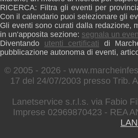
RICERCA: Filtra gli eventi per provinci
Con il calendario puoi selezionare gli ev
Gli eventi sono curati dalla redazione, m
in un'apposita sezione:
segnala un even
Diventando
utenti certificati
di Marche 
pubblicazione autonoma di eventi, artic
© 2005 - 2026 - www.marcheinfest
17 del 24/07/2003 presso Trib. 
Lanetservice s.r.l.s. via Fabio Fi
Imprese 02969870423 - REA A
LAN