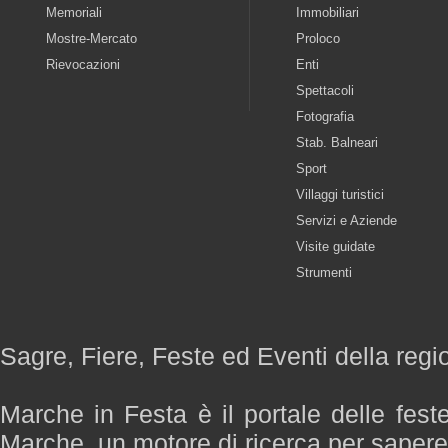
Memoriali
Immobiliari
Mostre-Mercato
Proloco
Rievocazioni
Enti
Spettacoli
Fotografia
Stab. Balneari
Sport
Villaggi turistici
Servizi e Aziende
Visite guidate
Strumenti
Sagre, Fiere, Feste ed Eventi della reg
Marche in Festa è il portale delle fest
Marche, un motore di ricerca per saper