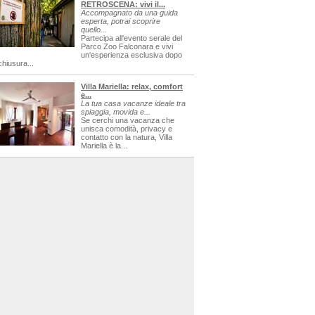
RETROSCENA: vivi il...
Accompagnato da una guida
esperta, potrai scoprire
quello...
Partecipa all'evento serale del
Parco Zoo Falconara e vivi
un'esperienza esclusiva dopo
chiusura...
Villa Mariella: relax, comfort
e...
La tua casa vacanze ideale tra
spiaggia, movida e...
Se cerchi una vacanza che
unisca comodità, privacy e
contatto con la natura, Villa
Mariella è la...