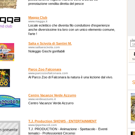
prenotazione vendita diretta del pesce
Magga Club
www.magga.it
Locale eclettico che diventa filo conduttore d'esperienze
anche diversissime tra loro con un unico elemento comune,
l'arte !
Salta e Scivola di Santini M.
www.saltaescivola.com
Noleggio Giochi gonfiabili
s
Parco Zoo Falconara
www.parcozoofalconara.com
Al Parco Zoo di Falconara la natura è una lezione dal vivo.
S
Centro Vacanze Verde Azzurro
www.verdeazzurro.it
Centro Vacanze Verde Azzurro
T.J. Production SHOWS - ENTERTAINMENT
www.tjspettacoli.com
T.J. PRODUCTION - Animazione - Spettacolo - Eventi
tematici - Professionisti Circensi