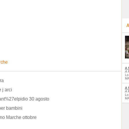
A
rche
A 
A 
Lo
MA
ra
A 
e j arci
A 
Lo
ant%27elpidio 30 agosto
MA
per bambini
no Marche ottobre