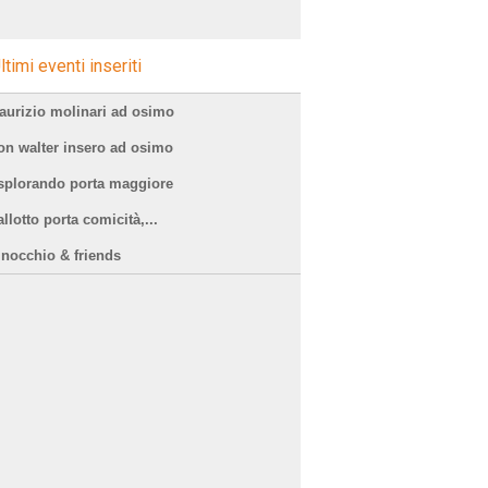
ltimi eventi inseriti
aurizio molinari ad osimo
on walter insero ad osimo
splorando porta maggiore
llotto porta comicità,...
inocchio & friends