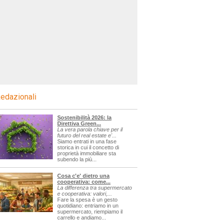
edazionali
Sostenibilità 2026: la
Direttiva Green...
La vera parola chiave per il
futuro del real estate e'...
Siamo entrati in una fase
storica in cui il concetto di
proprietà immobiliare sta
subendo la più...
Cosa c'e' dietro una
cooperativa: come...
La differenza tra supermercato
e cooperativa: valori,...
Fare la spesa è un gesto
quotidiano: entriamo in un
supermercato, riempiamo il
carrello e andiamo...