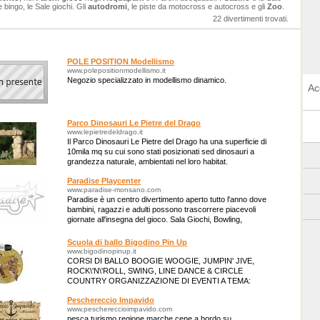
e bingo, le Sale giochi. Gli
autodromi
, le piste da motocross e autocross e gli
Zoo
.
22 divertimenti trovati.
POLE POSITION Modellismo
www.polepositionmodellismo.it
Negozio specializzato in modellismo dinamico.
Ac
Parco Dinosauri Le Pietre del Drago
www.lepietredeldrago.it
Il Parco Dinosauri Le Pietre del Drago ha una superficie di
10mila mq su cui sono stati posizionati sed dinosauri a
grandezza naturale, ambientati nel loro habitat.
Paradise Playcenter
www.paradise-monsano.com
Paradise è un centro divertimento aperto tutto l'anno dove
bambini, ragazzi e adulti possono trascorrere piacevoli
giornate all'insegna del gioco. Sala Giochi, Bowling,
Pattinaggio, Ristorante.
Scuola di ballo Bigodino Pin Up
www.bigodinopinup.it
CORSI DI BALLO BOOGIE WOOGIE, JUMPIN' JIVE,
ROCK\'N\'ROLL, SWING, LINE DANCE & CIRCLE
COUNTRY ORGANIZZAZIONE DI EVENTI A TEMA:
SERATE ANNI '40-'50, FESTE HAWAIANE, SERATE
Peschereccio Impavido
COUNTRY, DISCO ANNI '70 -
www.peschereccioimpavido.com
pesca turismo regione marche cene a bordo su