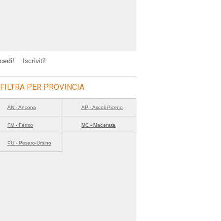
cedi!
Iscriviti!
FILTRA PER PROVINCIA
AN - Ancona
AP - Ascoli Piceno
FM - Fermo
MC - Macerata
PU - Pesaro-Urbino