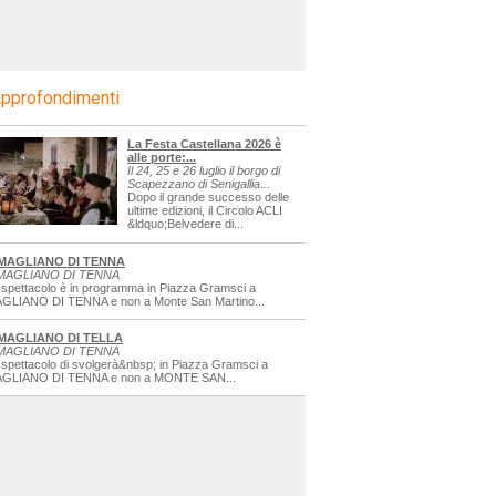
pprofondimenti
La Festa Castellana 2026 è
alle porte:...
Il 24, 25 e 26 luglio il borgo di
Scapezzano di Senigallia...
Dopo il grande successo delle
ultime edizioni, il Circolo ACLI
&ldquo;Belvedere di...
MAGLIANO DI TENNA
MAGLIANO DI TENNA
 spettacolo è in programma in Piazza Gramsci a
GLIANO DI TENNA e non a Monte San Martino...
MAGLIANO DI TELLA
MAGLIANO DI TENNA
 spettacolo di svolgerà&nbsp; in Piazza Gramsci a
GLIANO DI TENNA e non a MONTE SAN...