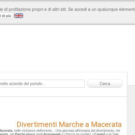
Divertimenti Marche a Macerata
acerata
, nelle vicinanze dell'evento... Una giornata all'insegna del divertimento, nei
mento
, nei
Parchi gioco
negli
Acquapark
e i Parchi accquatici. I
Casinò
e le Sale