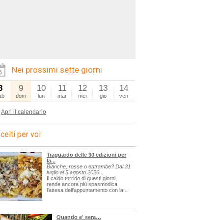
Nei prossimi sette giorni
8
9
10
11
12
13
14
ab
dom
lun
mar
mer
gio
ven
Apri il calendario
celti per voi
Traguardo delle 30 edizioni per
la...
Bianche, rosse o entrambe? Dal 31
luglio al 5 agosto 2026...
Il caldo torrido di questi giorni,
rende ancora più spasmodica
l'attesa dell'appuntamento con la...
Quando e' sera…