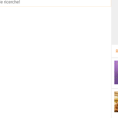
le ricerche!
R