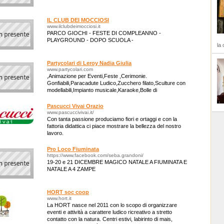
IL CLUB DEI MOCCIOSI
www.ilclubdeimocciosi.it
PARCO GIOCHI - FESTE DI COMPLEANNO -
PLAYGROUND - DOPO SCUOLA -
la 
Partycolari di Leroy Nadia Giulia
www.partycolari.com
,Animazione per Eventi,Feste ,Cerimonie.
Gonfiabili,Paracadute Ludico,Zucchero filato,Sculture con
modellabili,Impianto musicale,Karaoke,Bolle di
sapone,Magia,Balloon Art,Truccabimbi e Face painter.
Pascucci Vivai Orazio
www.pascuccivivai.it/
Con tanta passione produciamo fiori e ortaggi e con la
fattoria didattica ci piace mostrare la bellezza del nostro
lavoro.
Pro Loco Fiuminata
https://www.facebook.com/seba.grandoni/
19-20 e 21 DICEMBRE MAGICO NATALE A FIUMINATA E
NATALE A 4 ZAMPE
HORT soc coop
www.hort.it
La HORT nasce nel 2011 con lo scopo di organizzare
eventi e attività a carattere ludico ricreativo a stretto
contatto con la natura. Centri estivi, labirinto di mais,