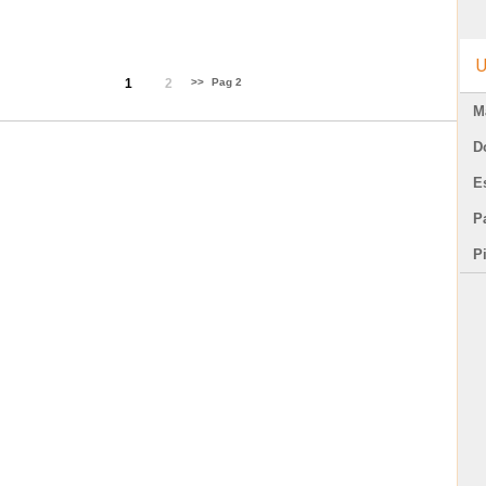
compleanni e festività nel verde.
U
1
2
>>
Pag 2
M
D
E
Pa
P