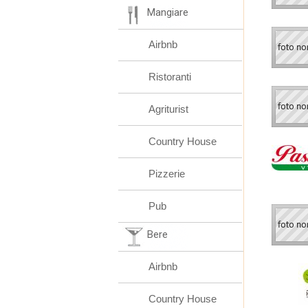
Mangiare
Airbnb
Ristoranti
Agriturist
Country House
Pizzerie
Pub
Bere
Airbnb
Country House