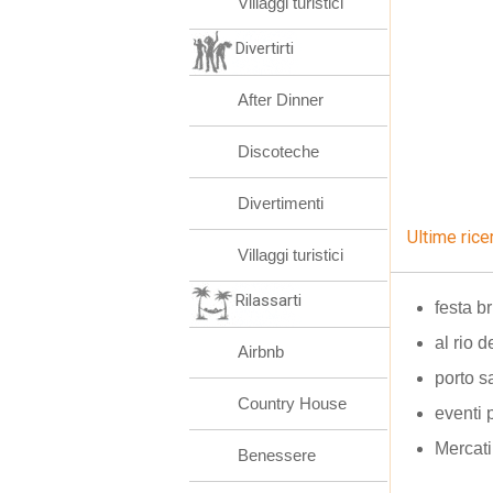
Villaggi turistici
Divertirti
After Dinner
Discoteche
Divertimenti
Ultime rice
Villaggi turistici
Rilassarti
festa br
al rio d
Airbnb
porto s
Country House
eventi 
Mercati
Benessere