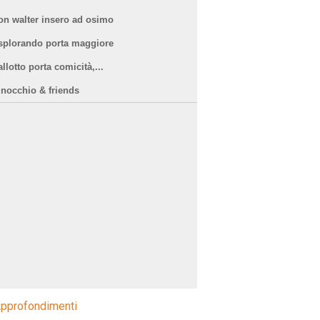
on walter insero ad osimo
splorando porta maggiore
llotto porta comicità,...
inocchio & friends
pprofondimenti