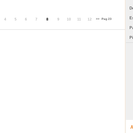
D
E
4
5
6
7
8
9
10
11
12
>>
Pag 23
Pa
P
A