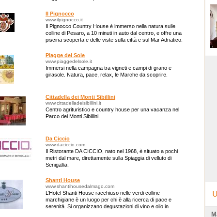
Il Pignocco
www.ilpignocco.it
Il Pignocco Country House è immerso nella natura sulle
colline di Pesaro, a 10 minuti in auto dal centro, e offre una
piscina scoperta e delle viste sulla città e sul Mar Adriatico.
Piagge del Sole
www.piaggedelsole.it
Immersi nella campagna tra vigneti e campi di grano e
girasole. Natura, pace, relax, le Marche da scoprire.
Cittadella dei Monti Sibillini
www.cittadelladeisibillini.it
Centro agrituristico e country house per una vacanza nel
Parco dei Monti Sibillini.
Da Ciccio
www.daciccio.com
Il Ristorante DA CICCIO, nato nel 1968, è situato a pochi
metri dal mare, direttamente sulla Spiaggia di velluto di
Senigallia.
Shanti House
www.shantihousedalmago.com
U
L’Hotel Shanti House racchiuso nelle verdi colline
marchigiane è un luogo per chi è alla ricerca di pace e
serenità. Si organizzano degustazioni di vino e olio in
azienda o direttamente nella struttur
M