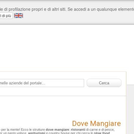
Dove Mangiare
o per la mente! Ecco le strutture
dove mangiare
:
ristoranti
di carne e di pesce,
er un pasto veloce,
agriturismi
e country house per chi cerca lo
slow food
.