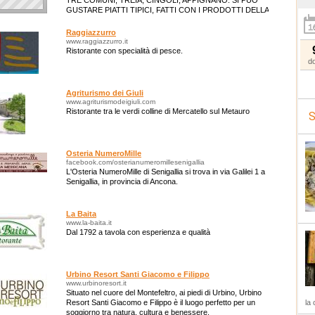
TRE COMUNI, TREIA, CINGOLI, APPIGNANO. SI PUO'
GUSTARE PIATTI TIPICI, FATTI CON I PRODOTTI DELLA
NOSTRA AZIENDA. SI PUO' DORMIRE IN CAMERE O
APPARTAMENT
Raggiazzurro
www.raggiazzurro.it
Ristorante con specialità di pesce.
d
Agriturismo dei Giuli
www.agriturismodeigiuli.com
Ristorante tra le verdi colline di Mercatello sul Metauro
S
Osteria NumeroMille
facebook.com/osterianumeromillesenigallia
L'Osteria NumeroMille di Senigallia si trova in via Galilei 1 a
Senigallia, in provincia di Ancona.
La Baita
www.la-baita.it
Dal 1792 a tavola con esperienza e qualità
Urbino Resort Santi Giacomo e Filippo
www.urbinoresort.it
Situato nel cuore del Montefeltro, ai piedi di Urbino, Urbino
Resort Santi Giacomo e Filippo è il luogo perfetto per un
la 
soggiorno tra natura, cultura e benessere.