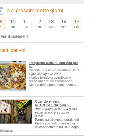
Nei prossimi sette giorni
9
10
11
12
13
14
15
om
lun
mar
mer
gio
ven
sab
Apri il calendario
celti per voi
Traguardo delle 30 edizioni per
la...
Bianche, rosse o entrambe? Dal 31
luglio al 5 agosto 2026...
Il caldo torrido di questi giorni,
rende ancora più spasmodica
l'attesa dell'appuntamento con la...
Quando e' sera…
RETROSCENA: vivi il...
Accompagnato da una guida
esperta, potrai scoprire
quello...
Partecipa all'evento serale del
Parco Zoo Falconara e vivi
un'esperienza esclusiva dopo
chiusura...