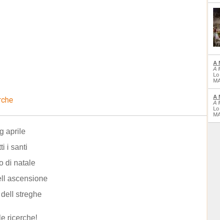
A 
A 
Lo
MA
A 
rche
A 
Lo
MA
g aprile
ti i santi
o di natale
ell ascensione
 dell streghe
le ricerche!