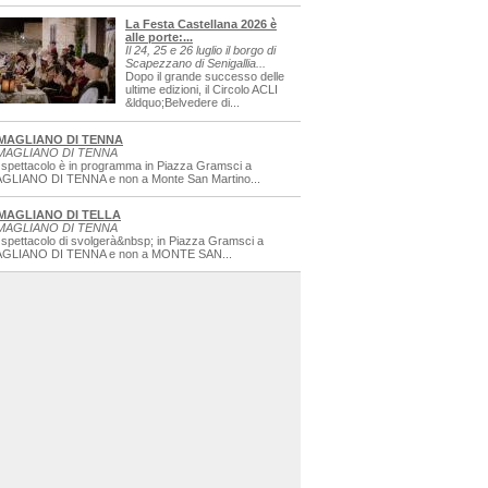
La Festa Castellana 2026 è
alle porte:...
Il 24, 25 e 26 luglio il borgo di
Scapezzano di Senigallia...
Dopo il grande successo delle
ultime edizioni, il Circolo ACLI
&ldquo;Belvedere di...
MAGLIANO DI TENNA
MAGLIANO DI TENNA
 spettacolo è in programma in Piazza Gramsci a
GLIANO DI TENNA e non a Monte San Martino...
MAGLIANO DI TELLA
MAGLIANO DI TENNA
 spettacolo di svolgerà&nbsp; in Piazza Gramsci a
GLIANO DI TENNA e non a MONTE SAN...