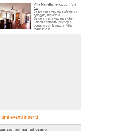
Villa Mariella: relax, comfort
e...
La tua casa vacanze ideale tra
spiaggia, movida e...
Se cerchi una vacanza che
unisca comodità, privacy e
contatto con la natura, Villa
Mariella è la...
ltimi eventi inseriti
aurizio molinari ad osimo