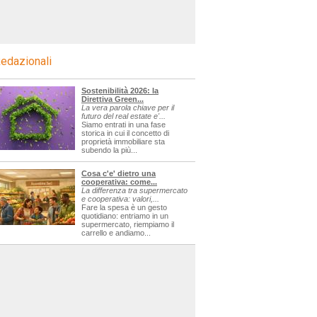
edazionali
Sostenibilità 2026: la
Direttiva Green...
La vera parola chiave per il
futuro del real estate e'...
Siamo entrati in una fase
storica in cui il concetto di
proprietà immobiliare sta
subendo la più...
Cosa c'e' dietro una
cooperativa: come...
La differenza tra supermercato
e cooperativa: valori,...
Fare la spesa è un gesto
quotidiano: entriamo in un
supermercato, riempiamo il
carrello e andiamo...