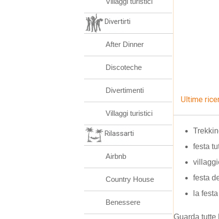
Villaggi turistici
Divertirti
After Dinner
Discoteche
Divertimenti
Ultime rice
Villaggi turistici
Trekkin
Rilassarti
festa tut
Airbnb
villaggi
festa d
Country House
la festa
Benessere
Guarda tutte 