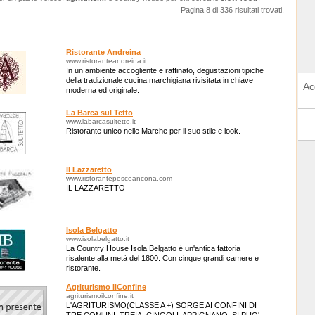
Pagina 8 di 336 risultati trovati.
Ristorante Andreina
www.ristoranteandreina.it
In un ambiente accogliente e raffinato, degustazioni tipiche
della tradizionale cucina marchigiana rivisitata in chiave
Ac
moderna ed originale.
La Barca sul Tetto
www.labarcasultetto.it
Ristorante unico nelle Marche per il suo stile e look.
Il Lazzaretto
www.ristorantepesceancona.com
IL LAZZARETTO
Isola Belgatto
www.isolabelgatto.it
La Country House Isola Belgatto è un'antica fattoria
risalente alla metà del 1800. Con cinque grandi camere e
ristorante.
Agriturismo IlConfine
agriturismoilconfine.it
L'AGRITURISMO(CLASSE A +) SORGE AI CONFINI DI