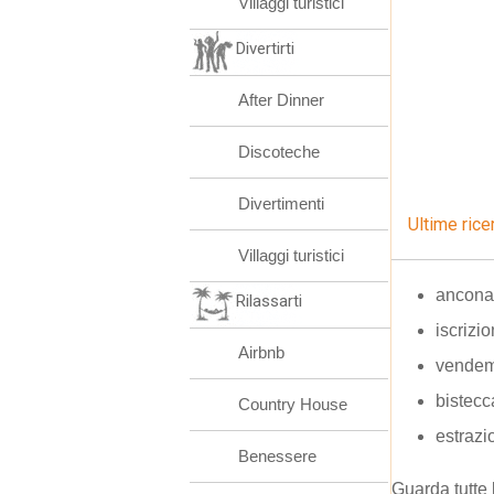
Villaggi turistici
Divertirti
After Dinner
Discoteche
Divertimenti
Ultime rice
Villaggi turistici
ancona 
Rilassarti
iscrizi
Airbnb
vendem
bistecc
Country House
estrazi
Benessere
Guarda tutte 