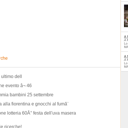
A 
A 
Lo
MA
A 
rche
A 
Lo
MA
ultimo dell
one evento â¬ 46
mia bambini 25 settembre
a alla fiorentina e gnocchi al fumã¨
one lotteria 60Â° festa dell'uva masera
le ricerche!