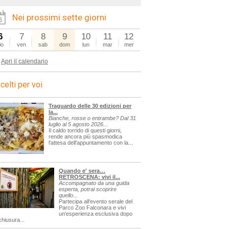
Nei prossimi sette giorni
6
7
8
9
10
11
12
io
ven
sab
dom
lun
mar
mer
Apri il calendario
celti per voi
Traguardo delle 30 edizioni per
la...
Bianche, rosse o entrambe? Dal 31
luglio al 5 agosto 2026...
Il caldo torrido di questi giorni,
rende ancora più spasmodica
l'attesa dell'appuntamento con la...
Quando e' sera…
RETROSCENA: vivi il...
Accompagnato da una guida
esperta, potrai scoprire
quello...
Partecipa all'evento serale del
Parco Zoo Falconara e vivi
un'esperienza esclusiva dopo
chiusura...