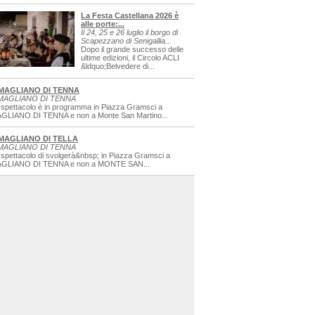
La Festa Castellana 2026 è
alle porte:...
Il 24, 25 e 26 luglio il borgo di
Scapezzano di Senigallia...
Dopo il grande successo delle
ultime edizioni, il Circolo ACLI
&ldquo;Belvedere di...
MAGLIANO DI TENNA
MAGLIANO DI TENNA
 spettacolo è in programma in Piazza Gramsci a
GLIANO DI TENNA e non a Monte San Martino...
MAGLIANO DI TELLA
MAGLIANO DI TENNA
 spettacolo di svolgerà&nbsp; in Piazza Gramsci a
GLIANO DI TENNA e non a MONTE SAN...