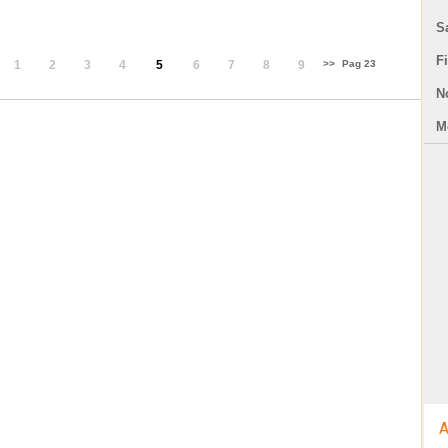
S
F
1
2
3
4
5
6
7
8
9
>>
Pag 23
N
Mo
A