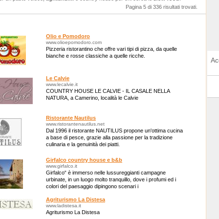
Pagina 5 di 336 risultati trovati.
Olio e Pomodoro
www.olioepomodoro.com
Pizzeria ristorantino che offre vari tipi di pizza, da quelle
bianche e rosse classiche a quelle ricche.
Ac
Le Calvie
www.lecalvie.it
COUNTRY HOUSE LE CALVIE - IL CASALE NELLA
NATURA, a Camerino, località le Calvie
Ristorante Nautilus
www.ristorantenautilus.net
Dal 1996 il ristorante NAUTILUS propone un'ottima cucina
a base di pesce, grazie alla passione per la tradizione
culinaria e la genuinità dei piatti.
Girfalco country house e b&b
www.girfalco.it
Girfalco“ è immerso nelle lussureggianti campagne
urbinate, in un luogo molto tranquillo, dove i profumi ed i
colori del paesaggio dipingono scenari i
Agriturismo La Distesa
www.ladistesa.it
Agriturismo La Distesa