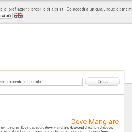
Dove Mangiare
o per la mente! Ecco le strutture
dove mangiare
:
ristoranti
di carne e di pesce,
er un pasto veloce,
agriturismi
e country house per chi cerca lo
slow food
.