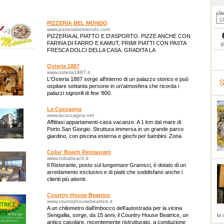
PIZZERIA BEL MONDO
www.pizzeriabelmondo.com
PIZZERIA AL PIATTO E D'ASPORTO. PIZZE ANCHE CON
FARINA DI FARRO E KAMUT, PRIMI PIATTI CON PASTA
g
FRESCA DOLCI DELLA CASA. GRADITA LA
PRENOTAZIONE
Osteria 1887
www.osteria1887.it
L'Osteria 1887 sorge all'interno di un palazzo storico e può
S
ospitare settanta persone in un'atmosfera che ricorda i
palazzi signorili di fine '800.
La Cuccagna
www.lacuccagna.net
Affittasi appartamenti-casa vacanze. A 1 km dal mare di
Porto San Giorgio. Struttura immersa in un grande parco
giardino, con piscina esterna e giochi per bambini. Zona
tranquilla e rilassante.
Coba' Beach Restaurant
www.cobabeach.it
Il Ristorante, posto sul lungomare Gramsci, è dotato di un
arredamento esclusivo e di piatti che soddisfano anche i
clienti più attenti.
Country House Beatrice
www.countryhousebeatrice.it
A un chilometro dall’imbocco dell’autostrada per la vicina
Senigallia, sorge, da 15 anni, il Country House Beatrice, un
la 
antico casolare, recentemente ristrutturato, a conduzione