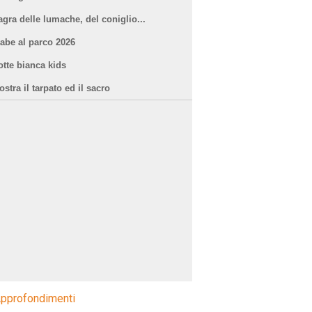
agra delle lumache, del coniglio...
iabe al parco 2026
otte bianca kids
stra il tarpato ed il sacro
pprofondimenti