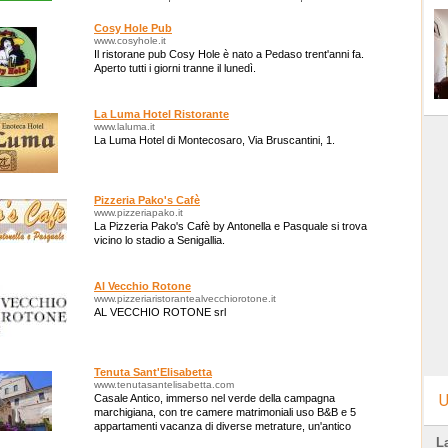
familiare.
Cosy Hole Pub
www.cosyhole.it
Il ristorane pub Cosy Hole è nato a Pedaso trent'anni fa.
Aperto tutti i giorni tranne il lunedì.
La Luma Hotel Ristorante
www.laluma.it
La Luma Hotel di Montecosaro, Via Bruscantini, 1.
Pizzeria Pako's Cafè
www.pizzeriapako.it
La Pizzeria Pako's Cafè by Antonella e Pasquale si trova
vicino lo stadio a Senigallia.
Al Vecchio Rotone
www.pizzeriaristorantealvecchiorotone.it
AL VECCHIO ROTONE srl
Tenuta Sant'Elisabetta
www.tenutasantelisabetta.com
U
Casale Antico, immerso nel verde della campagna
marchigiana, con tre camere matrimoniali uso B&B e 5
appartamenti vacanza di diverse metrature, un'antico
salone a volta per eventi ed ampio giardino.
L