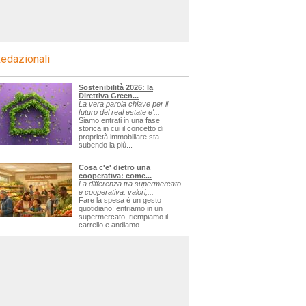
edazionali
Sostenibilità 2026: la
Direttiva Green...
La vera parola chiave per il
futuro del real estate e'...
Siamo entrati in una fase
storica in cui il concetto di
proprietà immobiliare sta
subendo la più...
Cosa c'e' dietro una
cooperativa: come...
La differenza tra supermercato
e cooperativa: valori,...
Fare la spesa è un gesto
quotidiano: entriamo in un
supermercato, riempiamo il
carrello e andiamo...