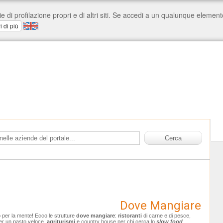
Dove Mangiare
o per la mente! Ecco le strutture
dove mangiare
:
ristoranti
di carne e di pesce,
er un pasto veloce,
agriturismi
e country house per chi cerca lo
slow food
.