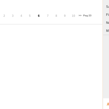
S
F
2
3
4
5
6
7
8
9
10
>>
Pag 23
N
Mo
A