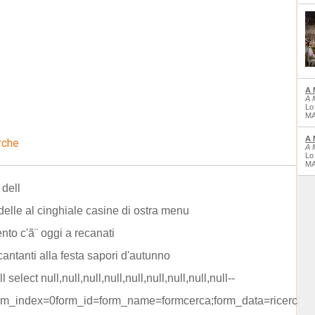
A 
A 
Lo
MA
A 
rche
A 
Lo
MA
 dell
elle al cinghiale casine di ostra menu
nto c'ã¨ oggi a recanati
cantanti alla festa sapori d'autunno
l select null,null,null,null,null,null,null,null,null--
rm_index=0form_id=form_name=formcerca;form_data=ricerca=