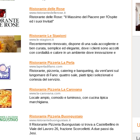
Ristorante delle Rose
www.ristorantedellerose.it
Ristorante delle Rose: "Il Massimo del Piacere per l'Ospite
ed i suoi Invitati"
Ristorante Le Stagioni
www.le-stagioni.it
Recentemente rinnovato, dispone di una sala accogliente e
ben curata, semplice ed elegante, dove i clienti sono accolti
con cordialità e calore in un ambiente dove innovazione e
tradizione convivono.
Ristorante Pizzeria La Perla
www.laperladifano.com
Ristorante, pizzeria, catering e banqueting, da vent'anni sul
lungomare di Fano: quattro sale, piatti tipici selezionati e
cortesia del servizio.
Ristorante Pizzeria La Carovana
www.la-carovana.com
Locale ampio, comodo e luminoso, con cucina tipica
marchigiana.
Ristorante Pizzeria Buongustaio
www.ristorantebuongustaio.it
U
Il Ristorante Pizzeria Buongustaio si trova a Castelbellino in
Viale del Lavoro 26, frazione Scorcelletti. A due passi da
Jesi.
L