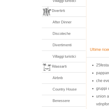
Villaggi turistici
Divertirti
After Dinner
Discoteche
Divertimenti
Ultime rice
Villaggi turistici
25festa
Rilassarti
pappard
Airbnb
che eve
gruppi 
Country House
union al
Benessere
vdnpfo