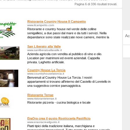
Pagina 6 di 336 risultati trovati.
Ristorante Country House Il Campetto
www.ilcampetto.com
Ristorante e country house nel verde delle colline
senigalliesi, a due passi dal mare e da tutti i servizi. Nella
Ac
depandance sono state realizzate nove camere, mentre la
cucina offre piatti tipici.
San Liberato alla Valle
www.sanliberatoallavalle.it
Azienda agricola con vendita al pubblico di vino e olio.
Location per matrimoni ed eventi aziendali. Cappella
privata. Laghetto artificiale.
Country House La Torcia
www.countryhouselatorcia.it
Benvenuti al Country House La Torcia. I nostri
appartamenti si trovano all'interno del Castello di Loretello in
una suggestiva cornice paesaggistica.
Ristorante Terrae
www.ristoranteterrae.it
Ristorante pizzeria - cucina biologica e locale
EraOra crea il gusto Rosticceria Pastificio
www.eraoracreailgusto.it
Piatti tipici della tradizione italiana, marchigiana e