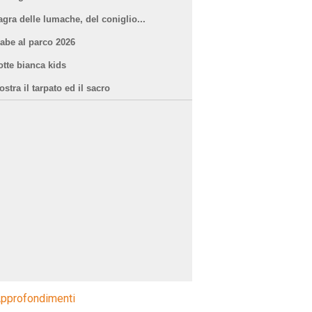
agra delle lumache, del coniglio...
iabe al parco 2026
otte bianca kids
stra il tarpato ed il sacro
pprofondimenti