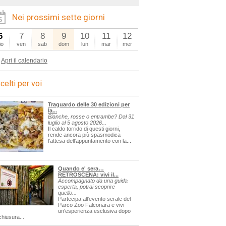
Nei prossimi sette giorni
6
7
8
9
10
11
12
io
ven
sab
dom
lun
mar
mer
Apri il calendario
celti per voi
Traguardo delle 30 edizioni per
la...
Bianche, rosse o entrambe? Dal 31
luglio al 5 agosto 2026...
Il caldo torrido di questi giorni,
rende ancora più spasmodica
l'attesa dell'appuntamento con la...
Quando e' sera…
RETROSCENA: vivi il...
Accompagnato da una guida
esperta, potrai scoprire
quello...
Partecipa all'evento serale del
Parco Zoo Falconara e vivi
un'esperienza esclusiva dopo
chiusura...