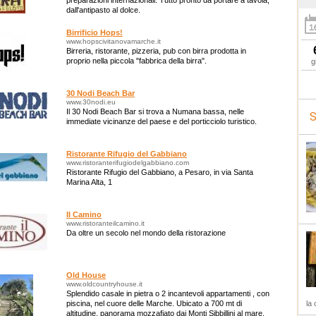
preparazioni internazionali. Tutto pronto da portare a tavola,
dall'antipasto al dolce.
Birrificio Hops!
www.hopscivitanovamarche.it
Birreria, ristorante, pizzeria, pub con birra prodotta in
proprio nella piccola "fabbrica della birra".
g
30 Nodi Beach Bar
www.30nodi.eu
Il 30 Nodi Beach Bar si trova a Numana bassa, nelle
S
immediate vicinanze del paese e del porticciolo turistico.
Ristorante Rifugio del Gabbiano
www.ristoranterifugiodelgabbiano.com
Ristorante Rifugio del Gabbiano, a Pesaro, in via Santa
Marina Alta, 1
Il Camino
www.ristoranteilcamino.it
Da oltre un secolo nel mondo della ristorazione
Old House
www.oldcountryhouse.it
Splendido casale in pietra o 2 incantevoli appartamenti , con
piscina, nel cuore delle Marche. Ubicato a 700 mt di
la 
altitudine, panorama mozzafiato dai Monti Sibbillini al mare.