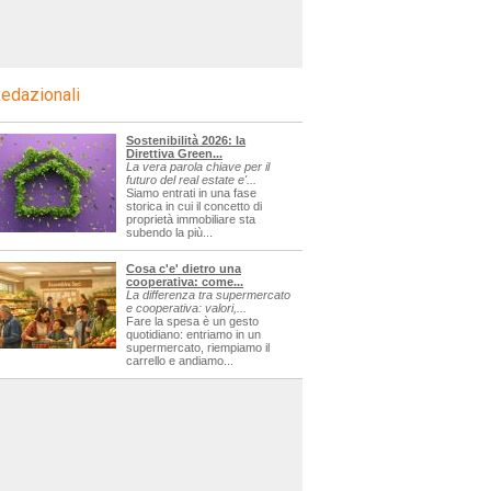
edazionali
Sostenibilità 2026: la
Direttiva Green...
La vera parola chiave per il
futuro del real estate e'...
Siamo entrati in una fase
storica in cui il concetto di
proprietà immobiliare sta
subendo la più...
Cosa c'e' dietro una
cooperativa: come...
La differenza tra supermercato
e cooperativa: valori,...
Fare la spesa è un gesto
quotidiano: entriamo in un
supermercato, riempiamo il
carrello e andiamo...