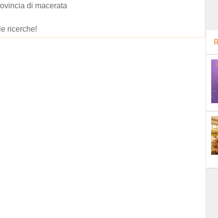
rovincia di macerata
le ricerche!
R