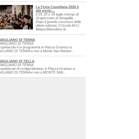
La Festa Castellana 2026 è
alle porte:...
Il 24, 25 e 26 luglio il borgo di
Scapezzano di Senigallia...
Dopo il grande successo delle
ultime edizioni, il Circolo ACLI
&ldquo;Belvedere di...
MAGLIANO DI TENNA
MAGLIANO DI TENNA
 spettacolo è in programma in Piazza Gramsci a
GLIANO DI TENNA e non a Monte San Martino...
MAGLIANO DI TELLA
MAGLIANO DI TENNA
 spettacolo di svolgerà&nbsp; in Piazza Gramsci a
GLIANO DI TENNA e non a MONTE SAN...
sagre