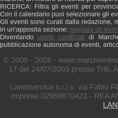
RICERCA: Filtra gli eventi per provinci
Con il calendario puoi selezionare gli ev
Gli eventi sono curati dalla redazione, m
in un'apposita sezione:
segnala un even
Diventando
utenti certificati
di Marche 
pubblicazione autonoma di eventi, artic
© 2005 - 2026 - www.marcheinfest
17 del 24/07/2003 presso Trib. 
Lanetservice s.r.l.s. via Fabio Fi
Imprese 02969870423 - REA A
LAN