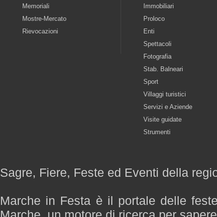
Memoriali
Immobiliari
Mostre-Mercato
Proloco
Rievocazioni
Enti
Spettacoli
Fotografia
Stab. Balneari
Sport
Villaggi turistici
Servizi e Aziende
Visite guidate
Strumenti
Sagre, Fiere, Feste ed Eventi della reg
Marche in Festa è il portale delle fest
Marche, un motore di ricerca per saper