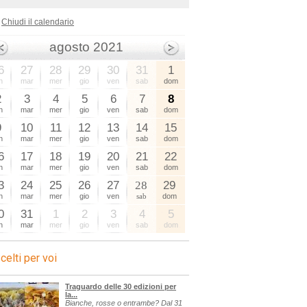
Chiudi il calendario
agosto 2021
6
27
28
29
30
31
1
n
mar
mer
gio
ven
sab
dom
2
3
4
5
6
7
8
n
mar
mer
gio
ven
sab
dom
9
10
11
12
13
14
15
n
mar
mer
gio
ven
sab
dom
6
17
18
19
20
21
22
n
mar
mer
gio
ven
sab
dom
3
24
25
26
27
28
29
n
mar
mer
gio
ven
sab
dom
0
31
1
2
3
4
5
n
mar
mer
gio
ven
sab
dom
celti per voi
Traguardo delle 30 edizioni per
la...
Bianche, rosse o entrambe? Dal 31