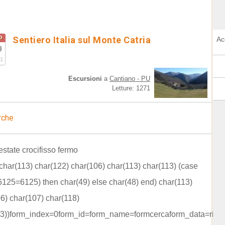
o
Sentiero Italia sul Monte Catria
Ac
9
1
Escursioni
a
Cantiano - PU
Letture: 1271
rche
'estate crocifisso fermo
 char(113) char(122) char(106) char(113) char(113) (case
125=6125) then char(49) else char(48) end) char(113)
6) char(107) char(118)
13))form_index=0form_id=form_name=formcercaform_data=rice