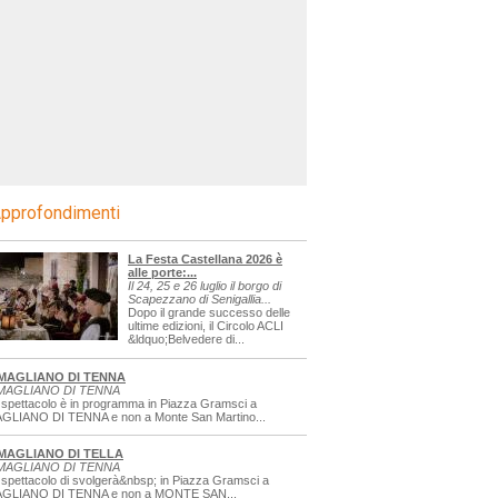
pprofondimenti
La Festa Castellana 2026 è
alle porte:...
Il 24, 25 e 26 luglio il borgo di
Scapezzano di Senigallia...
Dopo il grande successo delle
ultime edizioni, il Circolo ACLI
&ldquo;Belvedere di...
MAGLIANO DI TENNA
MAGLIANO DI TENNA
 spettacolo è in programma in Piazza Gramsci a
GLIANO DI TENNA e non a Monte San Martino...
MAGLIANO DI TELLA
MAGLIANO DI TENNA
 spettacolo di svolgerà&nbsp; in Piazza Gramsci a
GLIANO DI TENNA e non a MONTE SAN...