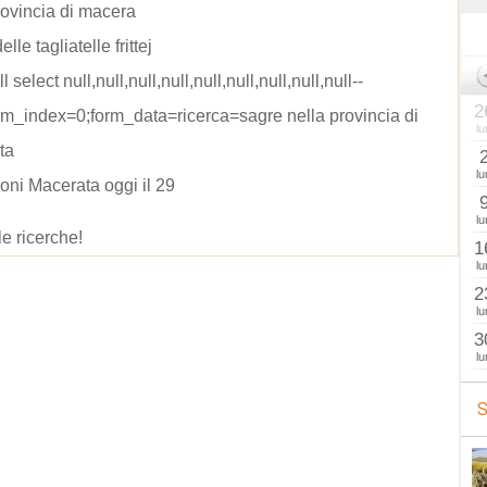
rovincia di macera
lle tagliatelle frittej
l select null,null,null,null,null,null,null,null,null--
2
m_index=0;form_data=ricerca=sagre nella provincia di
lu
ta
lu
oni Macerata oggi il 29
lu
le ricerche!
1
lu
2
lu
3
lu
S