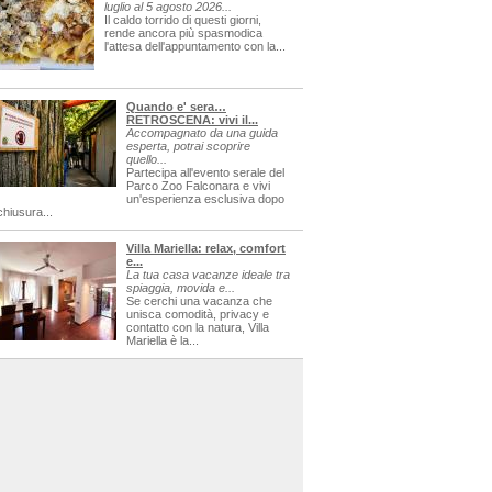
luglio al 5 agosto 2026...
Il caldo torrido di questi giorni,
rende ancora più spasmodica
l'attesa dell'appuntamento con la...
Quando e' sera…
RETROSCENA: vivi il...
Accompagnato da una guida
esperta, potrai scoprire
quello...
Partecipa all'evento serale del
Parco Zoo Falconara e vivi
un'esperienza esclusiva dopo
chiusura...
Villa Mariella: relax, comfort
e...
La tua casa vacanze ideale tra
spiaggia, movida e...
Se cerchi una vacanza che
unisca comodità, privacy e
contatto con la natura, Villa
Mariella è la...