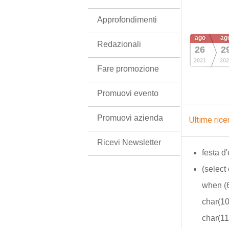
Approfondimenti
ago
ag
Redazionali
26
2
2021
202
Fare promozione
Promuovi evento
Promuovi azienda
Ultime rice
Ricevi Newsletter
festa d
(select
when (6
char(10
char(1