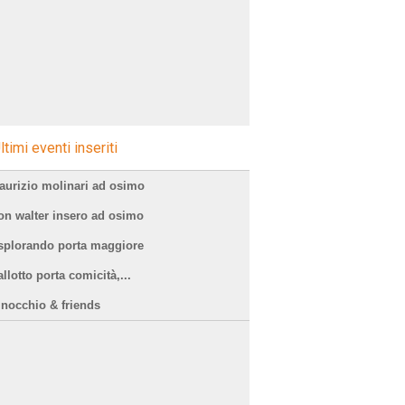
ltimi eventi inseriti
aurizio molinari ad osimo
on walter insero ad osimo
splorando porta maggiore
llotto porta comicità,...
inocchio & friends