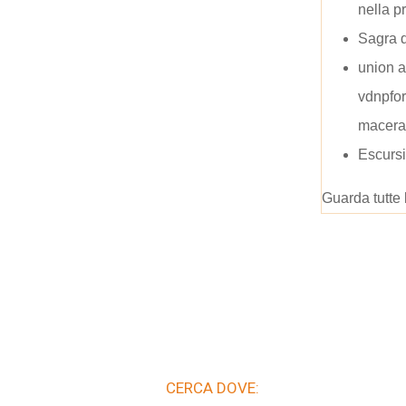
nella p
Sagra de
union al
vdnpfor
macera
Escursi
Guarda tutte 
CERCA DOVE: