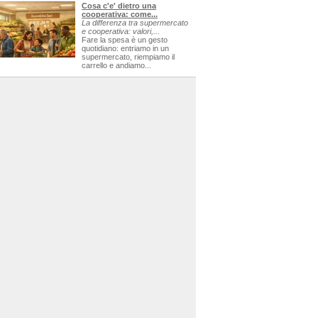
Cosa c'e' dietro una
cooperativa: come...
La differenza tra supermercato
e cooperativa: valori,...
Fare la spesa è un gesto
quotidiano: entriamo in un
supermercato, riempiamo il
carrello e andiamo...