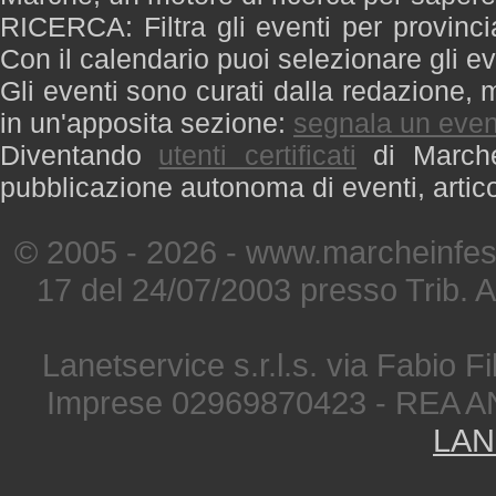
RICERCA: Filtra gli eventi per provinci
Con il calendario puoi selezionare gli ev
Gli eventi sono curati dalla redazione, m
in un'apposita sezione:
segnala un even
Diventando
utenti certificati
di Marche 
pubblicazione autonoma di eventi, artic
© 2005 - 2026 - www.marcheinfest
17 del 24/07/2003 presso Trib. 
Lanetservice s.r.l.s. via Fabio Fi
Imprese 02969870423 - REA A
LAN