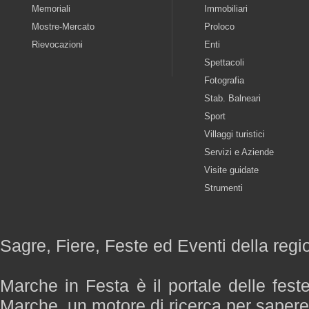
Memoriali
Immobiliari
Mostre-Mercato
Proloco
Rievocazioni
Enti
Spettacoli
Fotografia
Stab. Balneari
Sport
Villaggi turistici
Servizi e Aziende
Visite guidate
Strumenti
Sagre, Fiere, Feste ed Eventi della reg
Marche in Festa è il portale delle fest
Marche, un motore di ricerca per saper