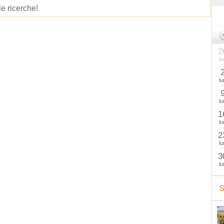
le ricerche!
2
lu
lu
lu
1
lu
2
lu
3
lu
S