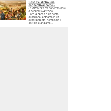
Cosa c'e' dietro una
cooperativa: come...
La differenza tra supermercato
e cooperativa: valori,...
Fare la spesa è un gesto
quotidiano: entriamo in un
supermercato, riempiamo il
carrello e andiamo...