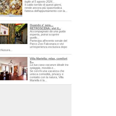
luglio al 5 agosto 2026...
Il caldo torrido di questi giorni,
rende ancora più spasmodica
l'attesa dell'appuntamento con la...
Quando e' sera…
RETROSCENA: vivi il...
Accompagnato da una guida
esperta, potrai scoprire
quello...
Partecipa all'evento serale del
Parco Zoo Falconara e vivi
un'esperienza esclusiva dopo
chiusura...
Villa Mariella: relax, comfort
e...
La tua casa vacanze ideale tra
spiaggia, movida e...
Se cerchi una vacanza che
unisca comodità, privacy e
contatto con la natura, Villa
Mariella è la...