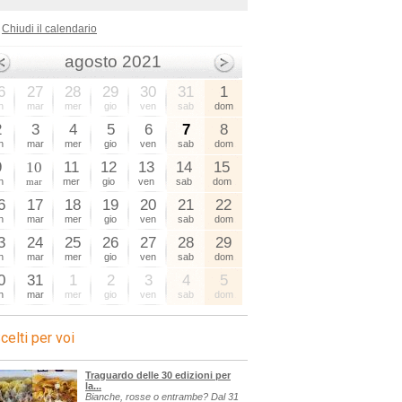
Chiudi il calendario
agosto 2021
6
27
28
29
30
31
1
n
mar
mer
gio
ven
sab
dom
2
3
4
5
6
7
8
n
mar
mer
gio
ven
sab
dom
9
10
11
12
13
14
15
n
mar
mer
gio
ven
sab
dom
6
17
18
19
20
21
22
n
mar
mer
gio
ven
sab
dom
3
24
25
26
27
28
29
n
mar
mer
gio
ven
sab
dom
0
31
1
2
3
4
5
n
mar
mer
gio
ven
sab
dom
celti per voi
Traguardo delle 30 edizioni per
la...
Bianche, rosse o entrambe? Dal 31