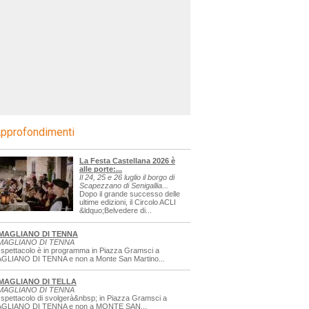
pprofondimenti
La Festa Castellana 2026 è
alle porte:...
Il 24, 25 e 26 luglio il borgo di
Scapezzano di Senigallia...
Dopo il grande successo delle
ultime edizioni, il Circolo ACLI
&ldquo;Belvedere di...
MAGLIANO DI TENNA
MAGLIANO DI TENNA
 spettacolo è in programma in Piazza Gramsci a
GLIANO DI TENNA e non a Monte San Martino...
MAGLIANO DI TELLA
MAGLIANO DI TENNA
 spettacolo di svolgerà&nbsp; in Piazza Gramsci a
GLIANO DI TENNA e non a MONTE SAN...