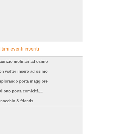
ltimi eventi inseriti
aurizio molinari ad osimo
on walter insero ad osimo
splorando porta maggiore
llotto porta comicità,...
inocchio & friends