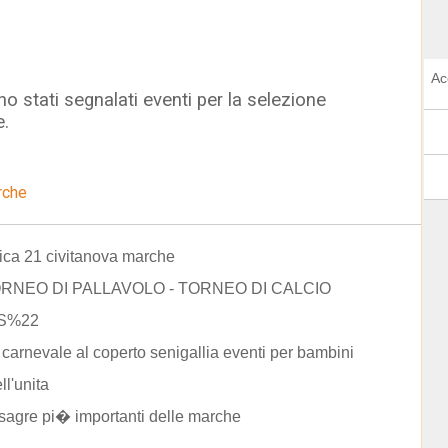
Ac
o stati segnalati eventi per la selezione
e.
rche
ca 21 civitanova marche
RNEO DI PALLAVOLO - TORNEO DI CALCIO
S%22
i carnevale al coperto senigallia eventi per bambini
ll'unita
 sagre pi� importanti delle marche