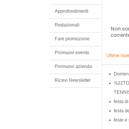
Approfondimenti
Redazionali
Non son
corrent
Fare promozione
Promuovi evento
Ultime rice
Promuovi azienda
Domeni
Ricevi Newsletter
%22TO
TENNI
festa d
festa de
feste e