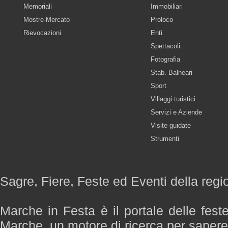
Memoriali
Immobiliari
Mostre-Mercato
Proloco
Rievocazioni
Enti
Spettacoli
Fotografia
Stab. Balneari
Sport
Villaggi turistici
Servizi e Aziende
Visite guidate
Strumenti
Sagre, Fiere, Feste ed Eventi della reg
Marche in Festa è il portale delle fest
Marche, un motore di ricerca per saper