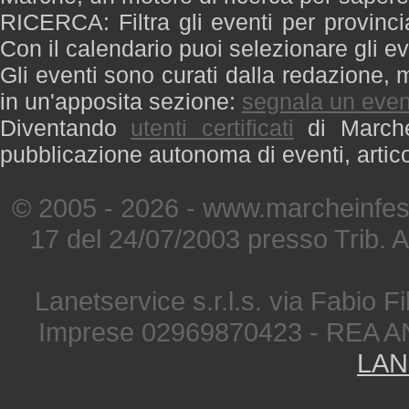
RICERCA: Filtra gli eventi per provinci
Con il calendario puoi selezionare gli ev
Gli eventi sono curati dalla redazione, m
in un'apposita sezione:
segnala un even
Diventando
utenti certificati
di Marche 
pubblicazione autonoma di eventi, artic
© 2005 - 2026 - www.marcheinfest
17 del 24/07/2003 presso Trib. 
Lanetservice s.r.l.s. via Fabio Fi
Imprese 02969870423 - REA A
LAN