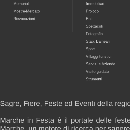
Memoriali
Immobiliari
Mostre-Mercato
Proloco
Rievocazioni
Enti
Spettacoli
Fotografia
Stab. Balneari
Sport
Villaggi turistici
Servizi e Aziende
Visite guidate
Strumenti
Sagre, Fiere, Feste ed Eventi della reg
Marche in Festa è il portale delle fest
Marche, un motore di ricerca per saper