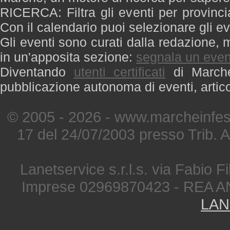
RICERCA: Filtra gli eventi per provinci
Con il calendario puoi selezionare gli ev
Gli eventi sono curati dalla redazione, m
in un'apposita sezione:
segnala un even
Diventando
utenti certificati
di Marche 
pubblicazione autonoma di eventi, artic
© 2005 - 2026 - www.marcheinfest
17 del 24/07/2003 presso Trib. 
Lanetservice s.r.l.s. via Fabio Fi
Imprese 02969870423 - REA A
LAN