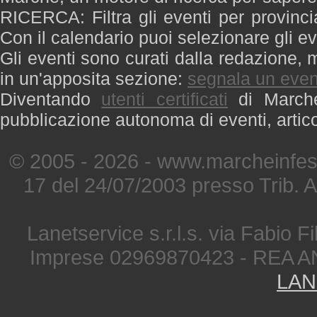
RICERCA: Filtra gli eventi per provinci
Con il calendario puoi selezionare gli ev
Gli eventi sono curati dalla redazione, m
in un'apposita sezione:
segnala un even
Diventando
utenti certificati
di Marche 
pubblicazione autonoma di eventi, artic
© 2005 - 2026 - www.marcheinfest
17 del 24/07/2003 presso Trib. 
Lanetservice s.r.l.s. via Fabio Fi
Imprese 02969870423 - REA A
LAN