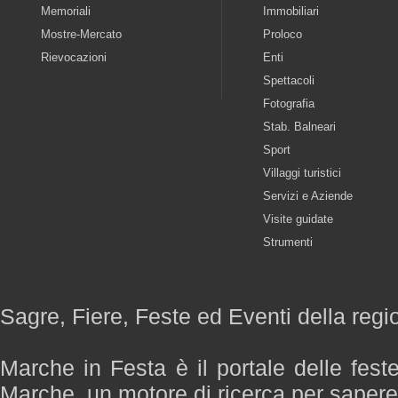
Memoriali
Immobiliari
Mostre-Mercato
Proloco
Rievocazioni
Enti
Spettacoli
Fotografia
Stab. Balneari
Sport
Villaggi turistici
Servizi e Aziende
Visite guidate
Strumenti
Sagre, Fiere, Feste ed Eventi della reg
Marche in Festa è il portale delle fest
Marche, un motore di ricerca per saper