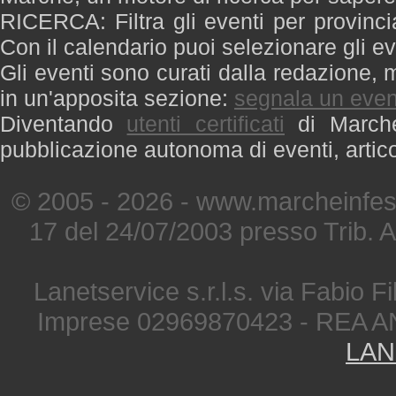
RICERCA: Filtra gli eventi per provinci
Con il calendario puoi selezionare gli ev
Gli eventi sono curati dalla redazione, m
in un'apposita sezione:
segnala un even
Diventando
utenti certificati
di Marche 
pubblicazione autonoma di eventi, artic
© 2005 - 2026 - www.marcheinfest
17 del 24/07/2003 presso Trib. 
Lanetservice s.r.l.s. via Fabio Fi
Imprese 02969870423 - REA A
LAN