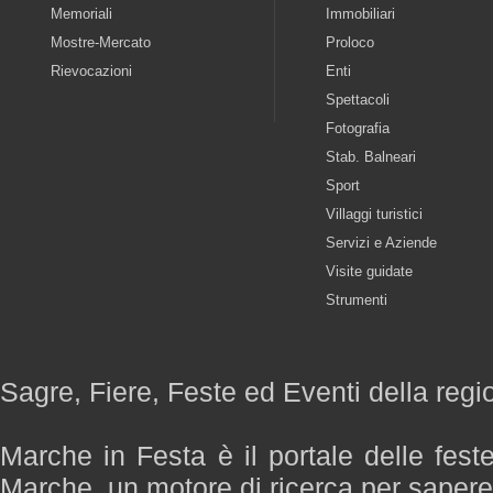
Memoriali
Immobiliari
Mostre-Mercato
Proloco
Rievocazioni
Enti
Spettacoli
Fotografia
Stab. Balneari
Sport
Villaggi turistici
Servizi e Aziende
Visite guidate
Strumenti
Sagre, Fiere, Feste ed Eventi della reg
Marche in Festa è il portale delle fest
Marche, un motore di ricerca per saper