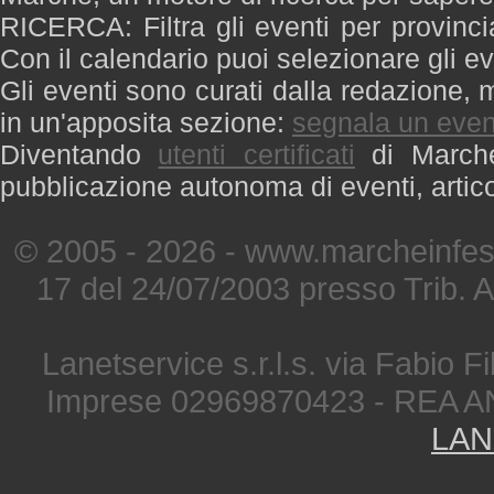
RICERCA: Filtra gli eventi per provinci
Con il calendario puoi selezionare gli ev
Gli eventi sono curati dalla redazione, m
in un'apposita sezione:
segnala un even
Diventando
utenti certificati
di Marche 
pubblicazione autonoma di eventi, artic
© 2005 - 2026 - www.marcheinfest
17 del 24/07/2003 presso Trib. 
Lanetservice s.r.l.s. via Fabio Fi
Imprese 02969870423 - REA A
LAN