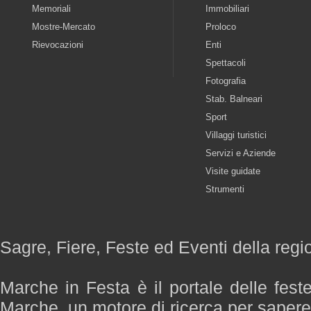
Memoriali
Immobiliari
Mostre-Mercato
Proloco
Rievocazioni
Enti
Spettacoli
Fotografia
Stab. Balneari
Sport
Villaggi turistici
Servizi e Aziende
Visite guidate
Strumenti
Sagre, Fiere, Feste ed Eventi della reg
Marche in Festa è il portale delle fest
Marche, un motore di ricerca per saper