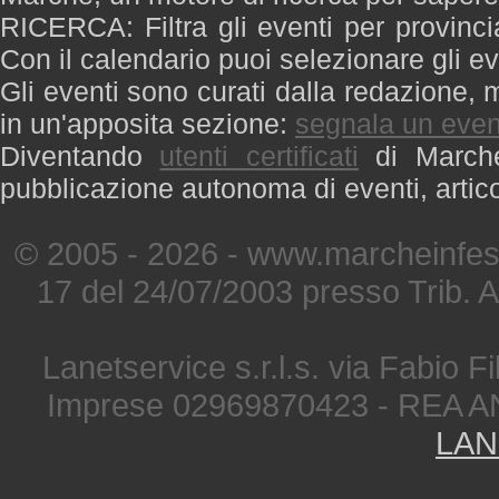
RICERCA: Filtra gli eventi per provinci
Con il calendario puoi selezionare gli ev
Gli eventi sono curati dalla redazione, m
in un'apposita sezione:
segnala un even
Diventando
utenti certificati
di Marche 
pubblicazione autonoma di eventi, artic
© 2005 - 2026 - www.marcheinfest
17 del 24/07/2003 presso Trib. 
Lanetservice s.r.l.s. via Fabio Fi
Imprese 02969870423 - REA A
LAN