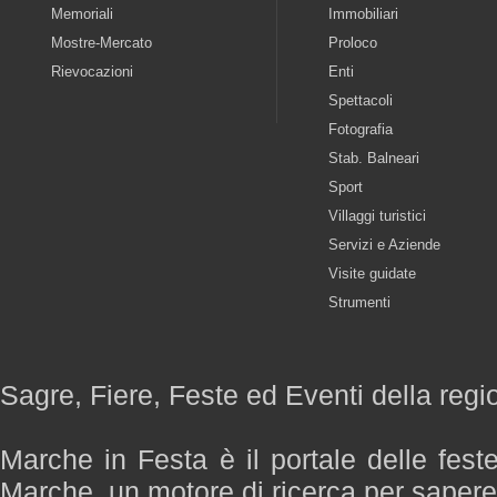
Memoriali
Immobiliari
Mostre-Mercato
Proloco
Rievocazioni
Enti
Spettacoli
Fotografia
Stab. Balneari
Sport
Villaggi turistici
Servizi e Aziende
Visite guidate
Strumenti
Sagre, Fiere, Feste ed Eventi della reg
Marche in Festa è il portale delle fest
Marche, un motore di ricerca per saper