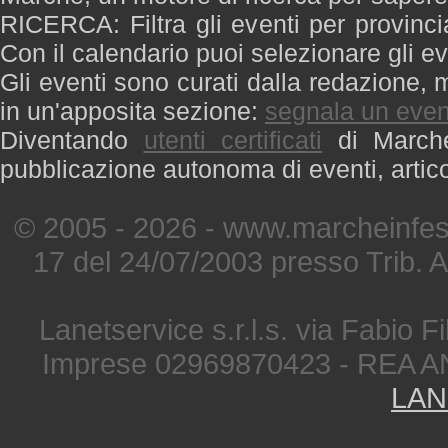
RICERCA: Filtra gli eventi per provinci
Con il calendario puoi selezionare gli ev
Gli eventi sono curati dalla redazione, m
in un'apposita sezione:
segnala un even
Diventando
utenti certificati
di Marche 
pubblicazione autonoma di eventi, artic
© 2005 - 2026 - www.marcheinfest
17 del 24/07/2003 presso Trib. 
Lanetservice s.r.l.s. via Fabio Fi
Imprese 02969870423 - REA A
LAN