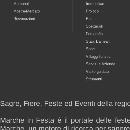
Memoriali
Immobiliari
Mostre-Mercato
Proloco
Rievocazioni
Enti
Spettacoli
Fotografia
Stab. Balneari
Sport
Villaggi turistici
Servizi e Aziende
Visite guidate
Strumenti
Sagre, Fiere, Feste ed Eventi della reg
Marche in Festa è il portale delle fest
Marche, un motore di ricerca per saper