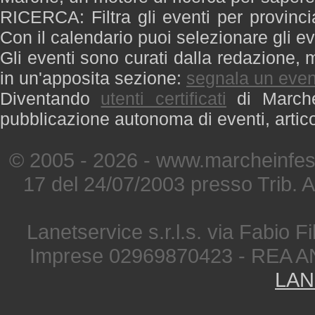
RICERCA: Filtra gli eventi per provinci
Con il calendario puoi selezionare gli ev
Gli eventi sono curati dalla redazione, m
in un'apposita sezione:
segnala un even
Diventando
utenti certificati
di Marche 
pubblicazione autonoma di eventi, artic
© 2005 - 2026 - www.marcheinfest
17 del 24/07/2003 presso Trib. 
Lanetservice s.r.l.s. via Fabio Fi
Imprese 02969870423 - REA A
LAN