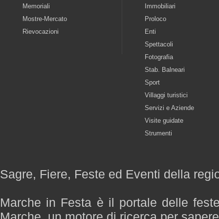
Memoriali
Immobiliari
Mostre-Mercato
Proloco
Rievocazioni
Enti
Spettacoli
Fotografia
Stab. Balneari
Sport
Villaggi turistici
Servizi e Aziende
Visite guidate
Strumenti
Sagre, Fiere, Feste ed Eventi della reg
Marche in Festa è il portale delle fest
Marche, un motore di ricerca per saper