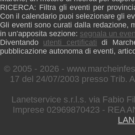
RICERCA: Filtra gli eventi per provinci
Con il calendario puoi selezionare gli ev
Gli eventi sono curati dalla redazione, m
in un'apposita sezione:
segnala un even
Diventando
utenti certificati
di Marche 
pubblicazione autonoma di eventi, artic
© 2005 - 2026 - www.marcheinfest
17 del 24/07/2003 presso Trib. 
Lanetservice s.r.l.s. via Fabio Fi
Imprese 02969870423 - REA A
LAN