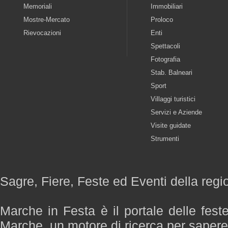
Memoriali
Immobiliari
Mostre-Mercato
Proloco
Rievocazioni
Enti
Spettacoli
Fotografia
Stab. Balneari
Sport
Villaggi turistici
Servizi e Aziende
Visite guidate
Strumenti
Sagre, Fiere, Feste ed Eventi della reg
Marche in Festa è il portale delle fest
Marche, un motore di ricerca per saper