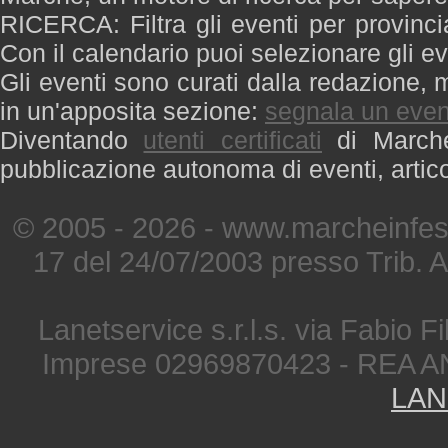
RICERCA: Filtra gli eventi per provinci
Con il calendario puoi selezionare gli ev
Gli eventi sono curati dalla redazione, m
in un'apposita sezione:
segnala un even
Diventando
utenti certificati
di Marche 
pubblicazione autonoma di eventi, artic
© 2005 - 2026 - www.marcheinfest
17 del 24/07/2003 presso Trib. 
Lanetservice s.r.l.s. via Fabio Fi
Imprese 02969870423 - REA A
LAN