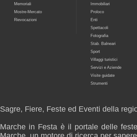
Memoriali
Immobiliari
Mostre-Mercato
Proloco
Rievocazioni
Enti
Spettacoli
Fotografia
Stab. Balneari
Sport
Villaggi turistici
Servizi e Aziende
Visite guidate
Strumenti
Sagre, Fiere, Feste ed Eventi della reg
Marche in Festa è il portale delle fest
Marche, un motore di ricerca per saper