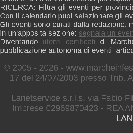
RICERCA: Filtra gli eventi per provinci
Con il calendario puoi selezionare gli ev
Gli eventi sono curati dalla redazione, m
in un'apposita sezione:
segnala un even
Diventando
utenti certificati
di Marche 
pubblicazione autonoma di eventi, artic
© 2005 - 2026 - www.marcheinfest
17 del 24/07/2003 presso Trib. 
Lanetservice s.r.l.s. via Fabio Fi
Imprese 02969870423 - REA A
LAN