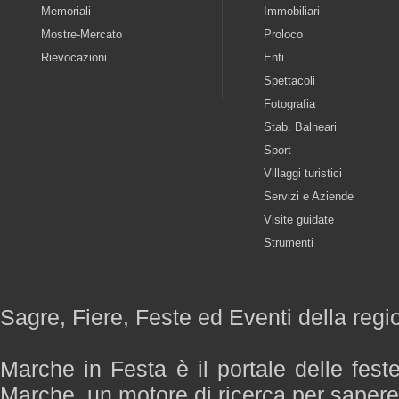
Memoriali
Immobiliari
Mostre-Mercato
Proloco
Rievocazioni
Enti
Spettacoli
Fotografia
Stab. Balneari
Sport
Villaggi turistici
Servizi e Aziende
Visite guidate
Strumenti
Sagre, Fiere, Feste ed Eventi della reg
Marche in Festa è il portale delle fest
Marche, un motore di ricerca per saper