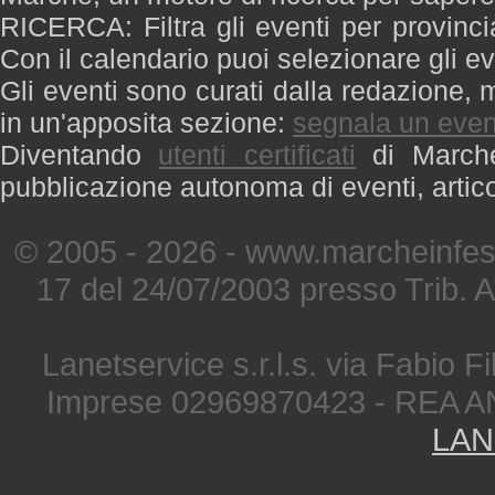
RICERCA: Filtra gli eventi per provinci
Con il calendario puoi selezionare gli ev
Gli eventi sono curati dalla redazione, m
in un'apposita sezione:
segnala un even
Diventando
utenti certificati
di Marche 
pubblicazione autonoma di eventi, artic
© 2005 - 2026 - www.marcheinfest
17 del 24/07/2003 presso Trib. 
Lanetservice s.r.l.s. via Fabio Fi
Imprese 02969870423 - REA A
LAN