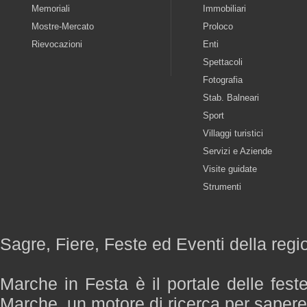
Memoriali
Immobiliari
Mostre-Mercato
Proloco
Rievocazioni
Enti
Spettacoli
Fotografia
Stab. Balneari
Sport
Villaggi turistici
Servizi e Aziende
Visite guidate
Strumenti
Sagre, Fiere, Feste ed Eventi della reg
Marche in Festa è il portale delle fest
Marche, un motore di ricerca per saper