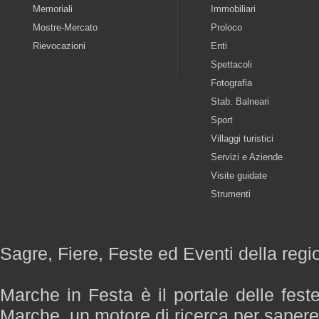
Memoriali
Immobiliari
Mostre-Mercato
Proloco
Rievocazioni
Enti
Spettacoli
Fotografia
Stab. Balneari
Sport
Villaggi turistici
Servizi e Aziende
Visite guidate
Strumenti
Sagre, Fiere, Feste ed Eventi della reg
Marche in Festa è il portale delle fest
Marche, un motore di ricerca per saper