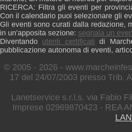
RICERCA: Filtra gli eventi per provinci
Con il calendario puoi selezionare gli ev
Gli eventi sono curati dalla redazione, m
in un'apposita sezione:
segnala un even
Diventando
utenti certificati
di Marche 
pubblicazione autonoma di eventi, artic
© 2005 - 2026 - www.marcheinfest
17 del 24/07/2003 presso Trib. 
Lanetservice s.r.l.s. via Fabio Fi
Imprese 02969870423 - REA A
LAN