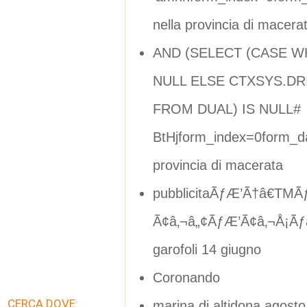
nella provincia di macera
AND (SELECT (CASE W
NULL ELSE CTXSYS.DRI
FROM DUAL) IS NULL#
BtHjform_index=0form_da
provincia di macerata
pubblicitaÃƒÆ’Ã†â€TMÃ
Ã¢â‚¬â„¢ÃƒÆ’Ã¢â‚¬Å¡Ãƒâ
garofoli 14 giugno
Coronando
CERCA DOVE:
marina di altidona agosto