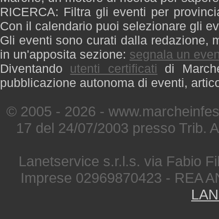
RICERCA: Filtra gli eventi per provinci
Con il calendario puoi selezionare gli ev
Gli eventi sono curati dalla redazione, m
in un'apposita sezione:
segnala un even
Diventando
utenti certificati
di Marche 
pubblicazione autonoma di eventi, artic
© 2005 - 2026 - www.marcheinfest
17 del 24/07/2003 presso Trib. 
Lanetservice s.r.l.s. via Fabio Fi
Imprese 02969870423 - REA A
LAN