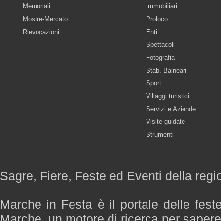
Memoriali
Immobiliari
Mostre-Mercato
Proloco
Rievocazioni
Enti
Spettacoli
Fotografia
Stab. Balneari
Sport
Villaggi turistici
Servizi e Aziende
Visite guidate
Strumenti
Sagre, Fiere, Feste ed Eventi della reg
Marche in Festa è il portale delle fest
Marche, un motore di ricerca per saper