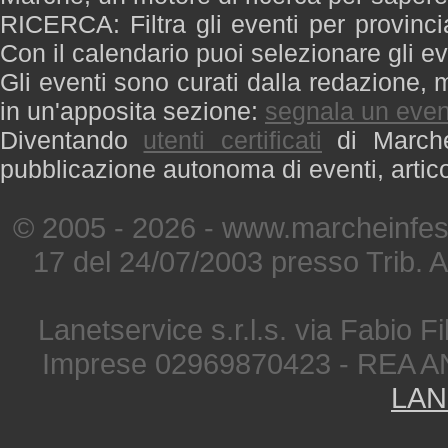
RICERCA: Filtra gli eventi per provinci
Con il calendario puoi selezionare gli ev
Gli eventi sono curati dalla redazione, m
in un'apposita sezione:
segnala un even
Diventando
utenti certificati
di Marche 
pubblicazione autonoma di eventi, artic
© 2005 - 2026 - www.marcheinfest
17 del 24/07/2003 presso Trib. 
Lanetservice s.r.l.s. via Fabio Fi
Imprese 02969870423 - REA A
LAN