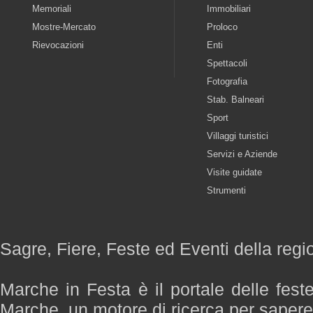
Memoriali
Immobiliari
Mostre-Mercato
Proloco
Rievocazioni
Enti
Spettacoli
Fotografia
Stab. Balneari
Sport
Villaggi turistici
Servizi e Aziende
Visite guidate
Strumenti
Sagre, Fiere, Feste ed Eventi della reg
Marche in Festa è il portale delle fest
Marche, un motore di ricerca per saper