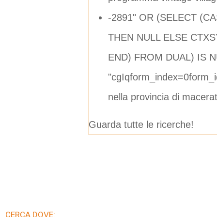
-2891" OR (SELECT (C
THEN NULL ELSE CTXSY
END) FROM DUAL) IS NU
"cgIqform_index=0form_
nella provincia di macera
Guarda tutte le ricerche!
CERCA DOVE: