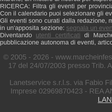
RICERCA: Filtra gli eventi per provinci
Con il calendario puoi selezionare gli ev
Gli eventi sono curati dalla redazione, m
in un'apposita sezione:
segnala un even
Diventando
utenti certificati
di Marche 
pubblicazione autonoma di eventi, artic
© 2005 - 2026 - www.marcheinfest
17 del 24/07/2003 presso Trib. 
Lanetservice s.r.l.s. via Fabio Fi
Imprese 02969870423 - REA A
LAN