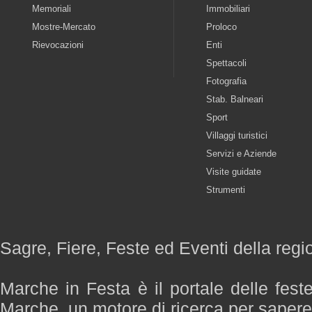
Memoriali
Immobiliari
Mostre-Mercato
Proloco
Rievocazioni
Enti
Spettacoli
Fotografia
Stab. Balneari
Sport
Villaggi turistici
Servizi e Aziende
Visite guidate
Strumenti
Sagre, Fiere, Feste ed Eventi della reg
Marche in Festa è il portale delle fest
Marche, un motore di ricerca per saper