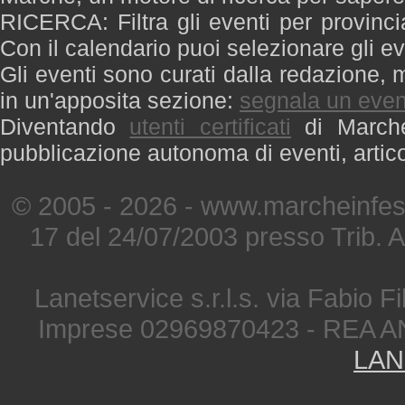
RICERCA: Filtra gli eventi per provinci
Con il calendario puoi selezionare gli ev
Gli eventi sono curati dalla redazione, m
in un'apposita sezione:
segnala un even
Diventando
utenti certificati
di Marche 
pubblicazione autonoma di eventi, artic
© 2005 - 2026 - www.marcheinfest
17 del 24/07/2003 presso Trib. 
Lanetservice s.r.l.s. via Fabio Fi
Imprese 02969870423 - REA A
LAN