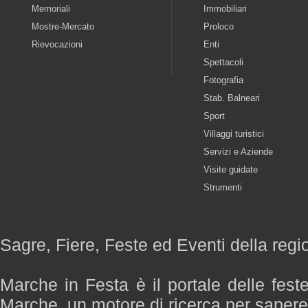
Memoriali
Immobiliari
Mostre-Mercato
Proloco
Rievocazioni
Enti
Spettacoli
Fotografia
Stab. Balneari
Sport
Villaggi turistici
Servizi e Aziende
Visite guidate
Strumenti
Sagre, Fiere, Feste ed Eventi della reg
Marche in Festa è il portale delle fest
Marche, un motore di ricerca per saper