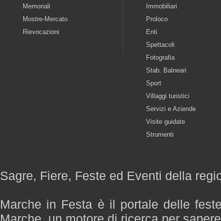
Memoriali
Immobiliari
Mostre-Mercato
Proloco
Rievocazioni
Enti
Spettacoli
Fotografia
Stab. Balneari
Sport
Villaggi turistici
Servizi e Aziende
Visite guidate
Strumenti
Sagre, Fiere, Feste ed Eventi della reg
Marche in Festa è il portale delle fest
Marche, un motore di ricerca per saper