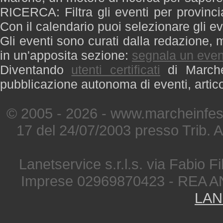
RICERCA: Filtra gli eventi per provinci
Con il calendario puoi selezionare gli ev
Gli eventi sono curati dalla redazione, m
in un'apposita sezione:
segnala un even
Diventando
utenti certificati
di Marche 
pubblicazione autonoma di eventi, artic
© 2005 - 2026 - www.marcheinfest
17 del 24/07/2003 presso Trib. 
Lanetservice s.r.l.s. via Fabio Fi
Imprese 02969870423 - REA A
LAN