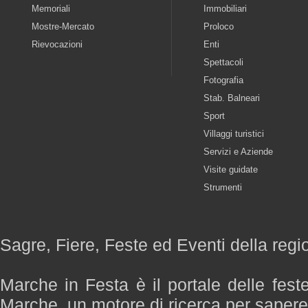
Memoriali
Immobiliari
Mostre-Mercato
Proloco
Rievocazioni
Enti
Spettacoli
Fotografia
Stab. Balneari
Sport
Villaggi turistici
Servizi e Aziende
Visite guidate
Strumenti
Sagre, Fiere, Feste ed Eventi della reg
Marche in Festa è il portale delle fest
Marche, un motore di ricerca per saper