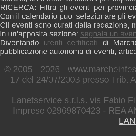
RICERCA: Filtra gli eventi per provinci
Con il calendario puoi selezionare gli ev
Gli eventi sono curati dalla redazione, m
in un'apposita sezione:
segnala un even
Diventando
utenti certificati
di Marche 
pubblicazione autonoma di eventi, artic
© 2005 - 2026 - www.marcheinfest
17 del 24/07/2003 presso Trib. 
Lanetservice s.r.l.s. via Fabio Fi
Imprese 02969870423 - REA A
LAN