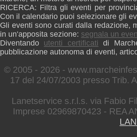
RICERCA: Filtra gli eventi per provinci
Con il calendario puoi selezionare gli ev
Gli eventi sono curati dalla redazione, m
in un'apposita sezione:
segnala un even
Diventando
utenti certificati
di Marche 
pubblicazione autonoma di eventi, artic
© 2005 - 2026 - www.marcheinfest
17 del 24/07/2003 presso Trib. 
Lanetservice s.r.l.s. via Fabio Fi
Imprese 02969870423 - REA A
LAN