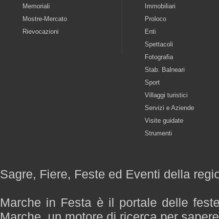
Memoriali
Immobiliari
Mostre-Mercato
Proloco
Rievocazioni
Enti
Spettacoli
Fotografia
Stab. Balneari
Sport
Villaggi turistici
Servizi e Aziende
Visite guidate
Strumenti
Sagre, Fiere, Feste ed Eventi della reg
Marche in Festa è il portale delle fest
Marche, un motore di ricerca per saper