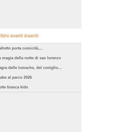
ltimi eventi inseriti
llotto porta comicità,...
a magia della notte di san lorenzo
agra delle lumache, del coniglio...
iabe al parco 2026
otte bianca kids