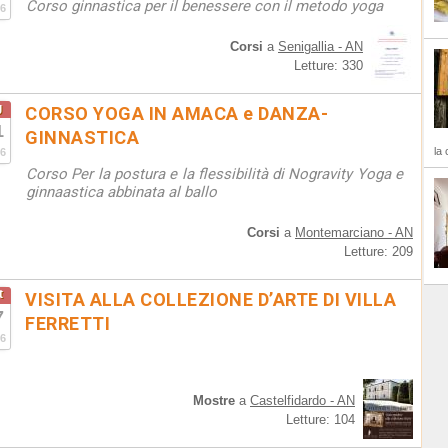
Corso ginnastica per il benessere con il metodo yoga
6
Corsi
a
Senigallia - AN
Letture: 330
g
CORSO YOGA IN AMACA e DANZA-
1
GINNASTICA
la 
6
Corso Per la postura e la flessibilità di Nogravity Yoga e
ginnaastica abbinata al ballo
Corsi
a
Montemarciano - AN
Letture: 209
t
VISITA ALLA COLLEZIONE D’ARTE DI VILLA
7
FERRETTI
6
Mostre
a
Castelfidardo - AN
Letture: 104