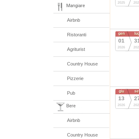
2025
202
Mangiare
Airbnb
gen
lu
Ristoranti
01
3
2026
202
Agriturist
Country House
Pizzerie
giu
se
Pub
13
2
Bere
2026
202
Airbnb
Country House