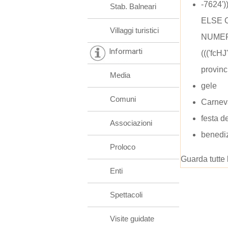
-7624'
Stab. Balneari
ELSE C
Villaggi turistici
NUMER
Informarti
((('fcH
provinc
Media
gele
Comuni
Carneva
festa d
Associazioni
benedi
Proloco
Guarda tutte 
Enti
Spettacoli
Visite guidate