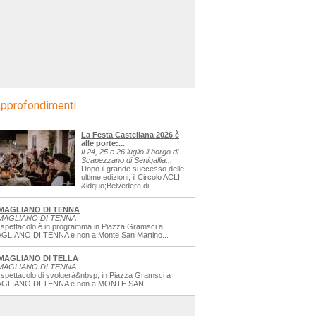
pprofondimenti
La Festa Castellana 2026 è
alle porte:...
Il 24, 25 e 26 luglio il borgo di
Scapezzano di Senigallia...
Dopo il grande successo delle
ultime edizioni, il Circolo ACLI
&ldquo;Belvedere di...
MAGLIANO DI TENNA
MAGLIANO DI TENNA
 spettacolo è in programma in Piazza Gramsci a
GLIANO DI TENNA e non a Monte San Martino...
MAGLIANO DI TELLA
MAGLIANO DI TENNA
 spettacolo di svolgerà&nbsp; in Piazza Gramsci a
GLIANO DI TENNA e non a MONTE SAN...