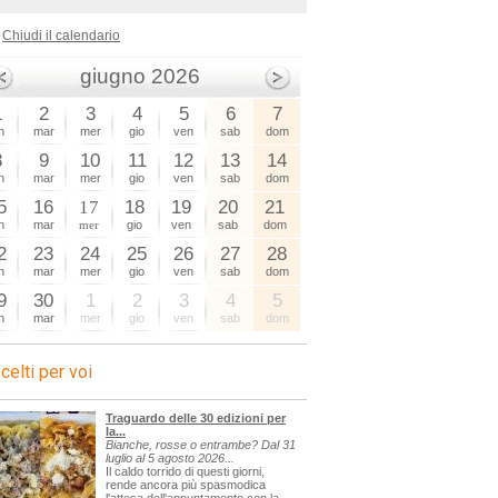
Chiudi il calendario
giugno 2026
1
2
3
4
5
6
7
n
mar
mer
gio
ven
sab
dom
8
9
10
11
12
13
14
n
mar
mer
gio
ven
sab
dom
5
16
17
18
19
20
21
n
mar
mer
gio
ven
sab
dom
2
23
24
25
26
27
28
n
mar
mer
gio
ven
sab
dom
9
30
1
2
3
4
5
n
mar
mer
gio
ven
sab
dom
celti per voi
Traguardo delle 30 edizioni per
la...
Bianche, rosse o entrambe? Dal 31
luglio al 5 agosto 2026...
Il caldo torrido di questi giorni,
rende ancora più spasmodica