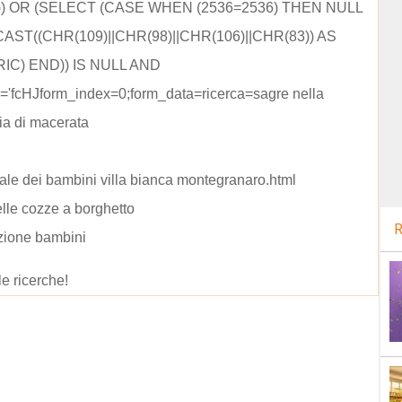
))) OR (SELECT (CASE WHEN (2536=2536) THEN NULL
AST((CHR(109)||CHR(98)||CHR(106)||CHR(83)) AS
IC) END)) IS NULL AND
J'='fcHJform_index=0;form_data=ricerca=sagre nella
ia di macerata
le dei bambini villa bianca montegranaro.html
elle cozze a borghetto
R
zione bambini
le ricerche!