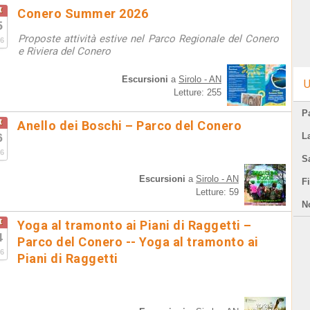
t
Conero Summer 2026
5
Proposte attività estive nel Parco Regionale del Conero
6
e Riviera del Conero
Escursioni
a
Sirolo - AN
U
Letture: 255
Pa
t
Anello dei Boschi – Parco del Conero
6
L
6
S
Escursioni
a
Sirolo - AN
F
Letture: 59
N
t
Yoga al tramonto ai Piani di Raggetti –
4
Parco del Conero -- Yoga al tramonto ai
6
Piani di Raggetti