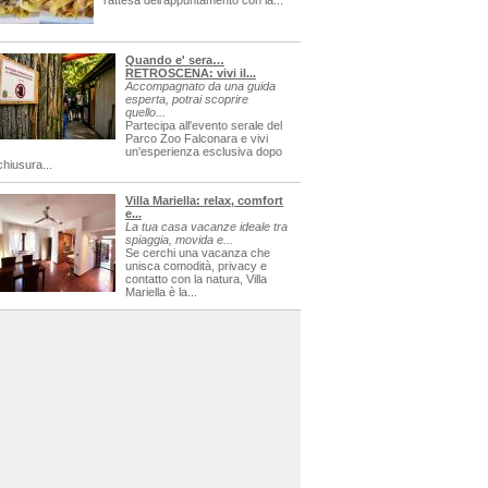
l'attesa dell'appuntamento con la...
Quando e' sera…
RETROSCENA: vivi il...
Accompagnato da una guida
esperta, potrai scoprire
quello...
Partecipa all'evento serale del
Parco Zoo Falconara e vivi
un'esperienza esclusiva dopo
chiusura...
Villa Mariella: relax, comfort
e...
La tua casa vacanze ideale tra
spiaggia, movida e...
Se cerchi una vacanza che
unisca comodità, privacy e
contatto con la natura, Villa
Mariella è la...