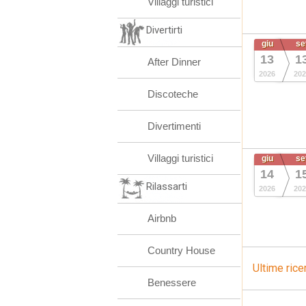
Villaggi turistici
Divertirti
giu
se
13
1
After Dinner
2026
202
Discoteche
Divertimenti
Villaggi turistici
giu
se
14
1
Rilassarti
2026
202
Airbnb
Country House
Ultime rice
Benessere