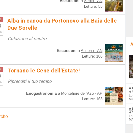
Escursioni
a
Sirolo - AN
Letture: 55
t
Alba in canoa da Portonovo alla Baia delle
3
Due Sorelle
6
Colazione al rientro
A
Escursioni
a
Ancona - AN
Letture: 106
t
Tornano le Cene dell'Estate!
5
Riprenditi il tuo tempo
6
A 
A 
Enogastronomia
a
Montefiore dell'Aso - AP
Lo
Letture: 163
MA
A 
A 
rche
Lo
MA