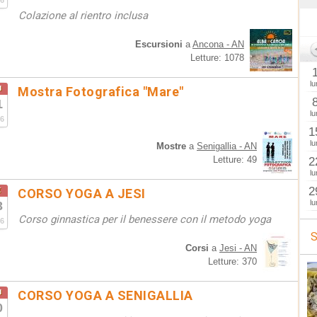
6
Colazione al rientro inclusa
Escursioni
a
Ancona - AN
Letture: 1078
lu
u
Mostra Fotografica "Mare"
1
lu
6
1
lu
Mostre
a
Senigallia - AN
Letture: 49
2
lu
t
2
CORSO YOGA A JESI
lu
3
Corso ginnastica per il benessere con il metodo yoga
6
S
Corsi
a
Jesi - AN
Letture: 370
u
CORSO YOGA A SENIGALLIA
0