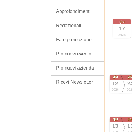
Approfondimenti
giu
Redazionali
17
2026
Fare promozione
Promuovi evento
Promuovi azienda
giu
gi
Ricevi Newsletter
12
2
2026
202
giu
se
13
1