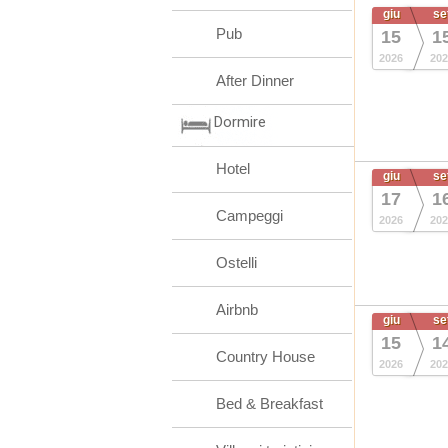
giu
se
Pub
15
1
2026
202
After Dinner
Dormire
Hotel
giu
se
17
1
Campeggi
2026
202
Ostelli
Airbnb
giu
se
15
1
Country House
2026
202
Bed & Breakfast