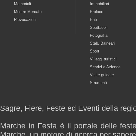
Memoriali
Immobiliari
Mostre-Mercato
Proloco
Rievocazioni
Enti
Spettacoli
Fotografia
Stab. Balneari
Sport
Villaggi turistici
Servizi e Aziende
Visite guidate
Strumenti
Sagre, Fiere, Feste ed Eventi della reg
Marche in Festa è il portale delle fest
Marche, un motore di ricerca per saper