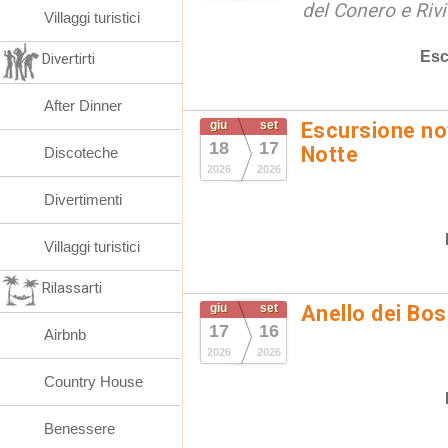
del Conero e Riv
Villaggi turistici
Esc
Divertirti
After Dinner
giu
set
Escursione not
18
17
Notte
Discoteche
2026
2026
Divertimenti
Villaggi turistici
Rilassarti
giu
set
Anello dei Bo
17
16
Airbnb
2026
2026
Country House
Benessere