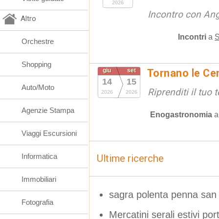
2026
Incontro con An
Altro
Incontri
a
S
Orchestre
Shopping
giu
set
Tornano le Cen
14
15
Auto/Moto
Riprenditi il tuo
2026
2026
Agenzie Stampa
Enogastronomia
Viaggi Escursioni
Informatica
Ultime ricerche
Immobiliari
sagra polenta penna san 
Fotografia
Mercatini serali estivi po