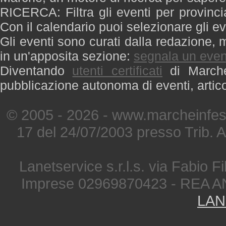
RICERCA: Filtra gli eventi per provinci
Con il calendario puoi selezionare gli ev
Gli eventi sono curati dalla redazione, m
in un'apposita sezione:
segnala un even
Diventando
utenti certificati
di Marche 
pubblicazione autonoma di eventi, artic
© 2005 - 2026 - www.marcheinfest
17 del 24/07/2003 presso Trib. 
Lanetservice s.r.l.s. via Fabio Fi
Imprese 02969870423 - REA A
LAN