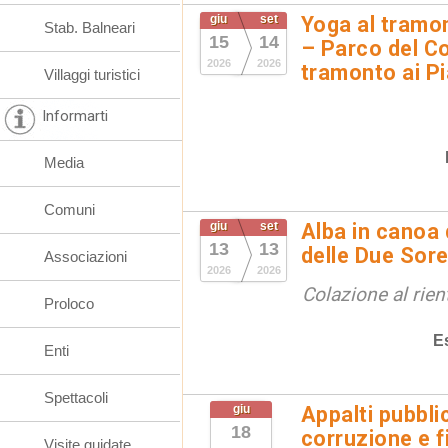
giu
set
Yoga al tramon
Stab. Balneari
15
14
– Parco del Co
2026
2026
tramonto ai Pi
Villaggi turistici
Informarti
Media
Comuni
giu
set
Alba in canoa 
13
13
delle Due Sore
Associazioni
2026
2026
Colazione al rien
Proloco
E
Enti
Spettacoli
giu
Appalti pubbli
18
corruzione e f
Visite guidate