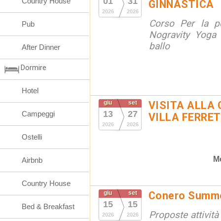
01
31
Country House
GINNASTICA
2026
2026
Corso Per la po
Pub
Nogravity Yoga 
ballo
After Dinner
Dormire
Hotel
giu
set
VISITA ALLA 
13
27
Campeggi
VILLA FERRET
2026
2026
Ostelli
M
Airbnb
Country House
giu
set
Conero Summ
15
15
Bed & Breakfast
Proposte attività
2026
2026