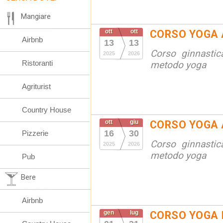
Mangiare
ott
ott
CORSO YOGA 
Airbnb
13
13
Corso ginnastic
2025
2026
Ristoranti
metodo yoga
Agriturist
Country House
ott
giu
CORSO YOGA 
16
30
Pizzerie
Corso ginnastic
2025
2026
metodo yoga
Pub
Bere
Airbnb
gen
lug
CORSO YOGA 