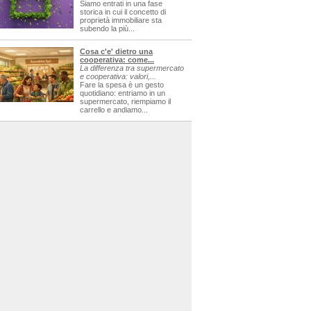
Siamo entrati in una fase
storica in cui il concetto di
proprietà immobiliare sta
subendo la più...
Cosa c'e' dietro una
cooperativa: come...
La differenza tra supermercato
e cooperativa: valori,...
Fare la spesa è un gesto
quotidiano: entriamo in un
supermercato, riempiamo il
carrello e andiamo...