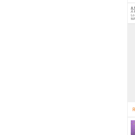
A 
A 
Lo
MA
R