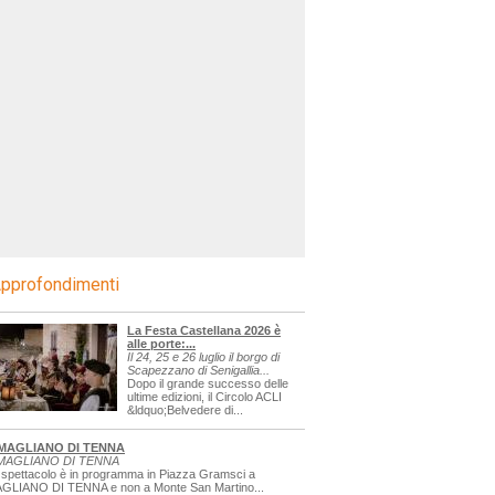
pprofondimenti
La Festa Castellana 2026 è
alle porte:...
Il 24, 25 e 26 luglio il borgo di
Scapezzano di Senigallia...
Dopo il grande successo delle
ultime edizioni, il Circolo ACLI
&ldquo;Belvedere di...
MAGLIANO DI TENNA
MAGLIANO DI TENNA
 spettacolo è in programma in Piazza Gramsci a
GLIANO DI TENNA e non a Monte San Martino...