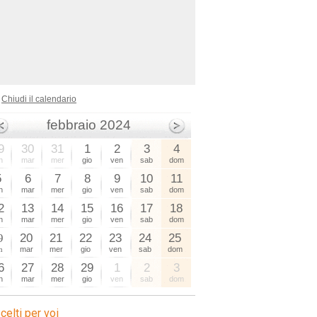
Chiudi il calendario
febbraio 2024
9
30
31
1
2
3
4
n
mar
mer
gio
ven
sab
dom
5
6
7
8
9
10
11
n
mar
mer
gio
ven
sab
dom
sagre
2
13
14
15
16
17
18
n
mar
mer
gio
ven
sab
dom
9
20
21
22
23
24
25
n
mar
mer
gio
ven
sab
dom
6
27
28
29
1
2
3
n
mar
mer
gio
ven
sab
dom
celti per voi