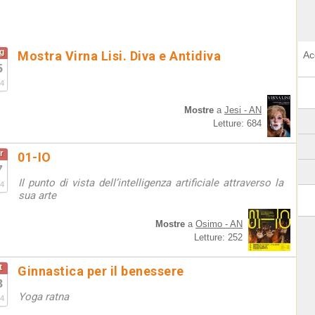
g
Mostra Virna Lisi. Diva e Antidiva
Ac
5
4
Mostre
a
Jesi - AN
Letture: 684
r
01-IO
7
Il punto di vista dell’intelligenza artificiale attraverso la
4
sua arte
Mostre
a
Osimo - AN
Letture: 252
t
Ginnastica per il benessere
8
Yoga ratna
4