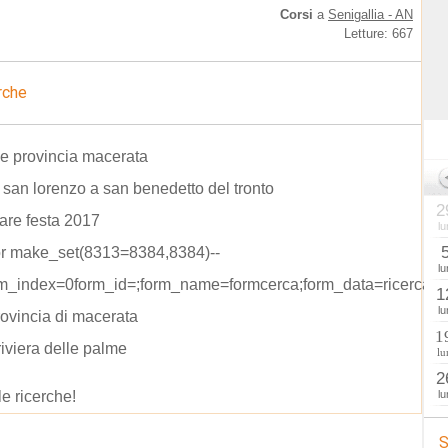
Corsi
a
Senigallia - AN
Letture: 667
rche
le provincia macerata
i san lorenzo a san benedetto del tronto
2
are festa 2017
lu
or make_set(8313=8384,8384)--
lu
rm_index=0form_id=;form_name=formcerca;form_data=ricerca=
1
lu
rovincia di macerata
1
riviera delle palme
lu
2
le ricerche!
lu
S