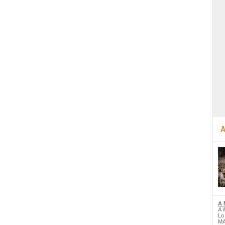
A
A 
A 
Lo
MA