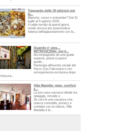
Traguardo delle 30 edizioni per
la...
Bianche, rosse o entrambe? Dal 31
luglio al 5 agosto 2026...
Il caldo torrido di questi giorni,
rende ancora più spasmodica
l'attesa dell'appuntamento con la...
Quando e' sera…
RETROSCENA: vivi il...
Accompagnato da una guida
esperta, potrai scoprire
quello...
Partecipa all'evento serale del
Parco Zoo Falconara e vivi
un'esperienza esclusiva dopo
chiusura...
Villa Mariella: relax, comfort
e...
La tua casa vacanze ideale tra
spiaggia, movida e...
Se cerchi una vacanza che
unisca comodità, privacy e
contatto con la natura, Villa
Mariella è la...