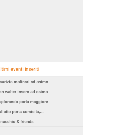
ltimi eventi inseriti
aurizio molinari ad osimo
on walter insero ad osimo
splorando porta maggiore
llotto porta comicità,...
inocchio & friends