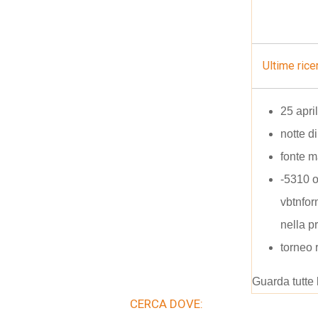
Ultime rice
25 apri
notte d
fonte m
-5310 
vbtnfo
nella p
torneo 
Guarda tutte 
CERCA DOVE: