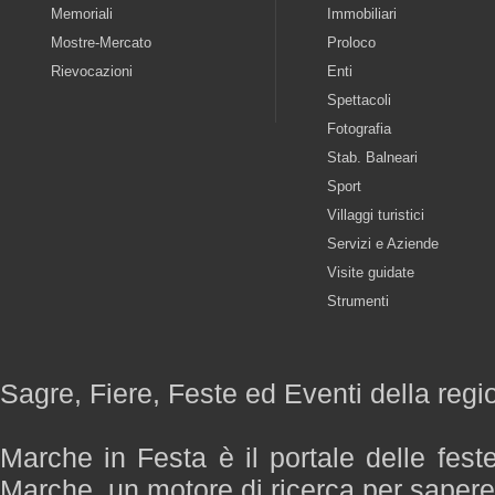
Memoriali
Immobiliari
Mostre-Mercato
Proloco
Rievocazioni
Enti
Spettacoli
Fotografia
Stab. Balneari
Sport
Villaggi turistici
Servizi e Aziende
Visite guidate
Strumenti
Sagre, Fiere, Feste ed Eventi della reg
Marche in Festa è il portale delle fest
Marche, un motore di ricerca per saper