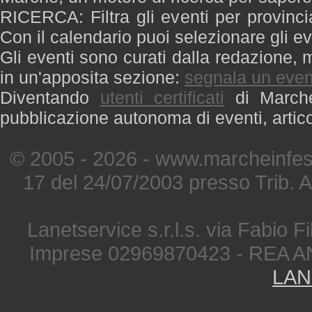
RICERCA: Filtra gli eventi per provinci
Con il calendario puoi selezionare gli ev
Gli eventi sono curati dalla redazione, m
in un'apposita sezione:
segnala un even
Diventando
utenti certificati
di Marche 
pubblicazione autonoma di eventi, artic
© 2005 - 2026 - www.marcheinfest
17 del 24/07/2003 presso Trib. 
Lanetservice s.r.l.s. via Fabio Fi
Imprese 02969870423 - REA A
LAN