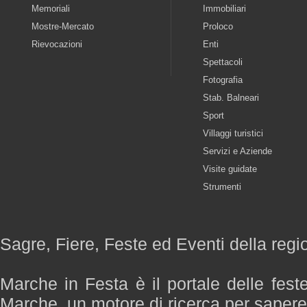
Memoriali
Immobiliari
Mostre-Mercato
Proloco
Rievocazioni
Enti
Spettacoli
Fotografia
Stab. Balneari
Sport
Villaggi turistici
Servizi e Aziende
Visite guidate
Strumenti
Sagre, Fiere, Feste ed Eventi della reg
Marche in Festa è il portale delle fest
Marche, un motore di ricerca per saper