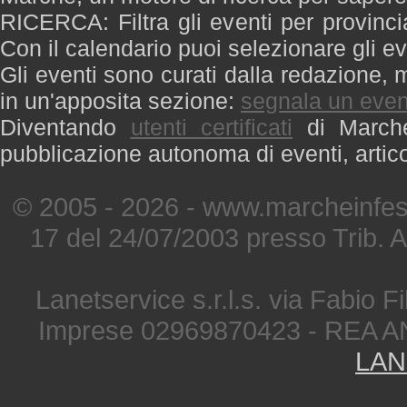
RICERCA: Filtra gli eventi per provinci
Con il calendario puoi selezionare gli ev
Gli eventi sono curati dalla redazione, m
in un'apposita sezione:
segnala un even
Diventando
utenti certificati
di Marche 
pubblicazione autonoma di eventi, artic
© 2005 - 2026 - www.marcheinfest
17 del 24/07/2003 presso Trib. 
Lanetservice s.r.l.s. via Fabio Fi
Imprese 02969870423 - REA A
LAN