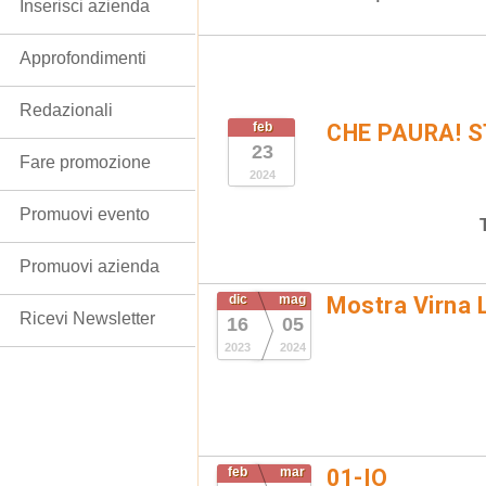
Inserisci azienda
Approfondimenti
Redazionali
feb
CHE PAURA! 
23
Fare promozione
2024
Promuovi evento
Promuovi azienda
dic
mag
Mostra Virna L
Ricevi Newsletter
16
05
2023
2024
feb
mar
01-IO